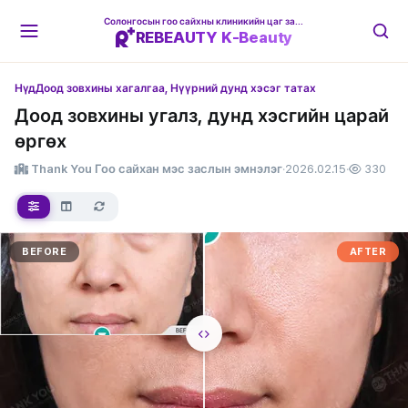
Солонгосын гоо сайхны клиникийн цаг захиалгын платформ
REBEAUTY K-Beauty
Нүд
Доод зовхины хагалгаа, Нүүрний дунд хэсэг татах
Доод зовхины угалз, дунд хэсгийн царай
өргөх
Thank You Гоо сайхан мэс заслын эмнэлэг
·
2026.02.15
·
330
BEFORE
AFTER