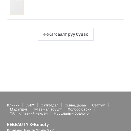
Жагсаалт руу буцах
Клиник
Event
Сэтгэгдэл
Өмнө/Дараа
Сэтгүүл
Мэдэгдэл
Түгээмэл асуулт
Холбоо барих
Үйлчилгээний нөхцөл
Нууцлалын бодлого
REBEAUTY K-Beauty
Компани: Бьюти Эгэйн ХХК