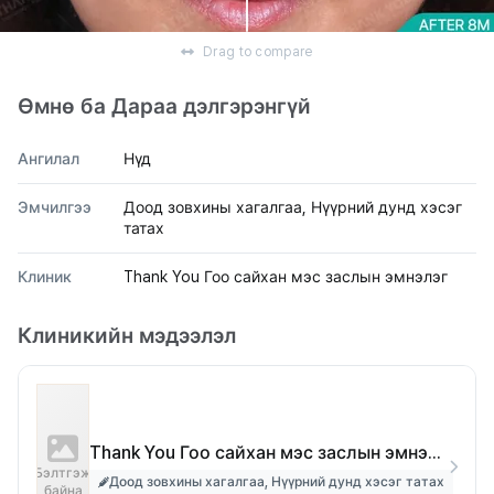
Drag to compare
Өмнө ба Дараа дэлгэрэнгүй
Ангилал
Нүд
Эмчилгээ
Доод зовхины хагалгаа, Нүүрний дунд хэсэг
татах
Клиник
Thank You Гоо сайхан мэс заслын эмнэлэг
Клиникийн мэдээлэл
Thank You Гоо сайхан мэс заслын эмнэлэг
Бэлтгэж
Доод зовхины хагалгаа, Нүүрний дунд хэсэг татах
байна