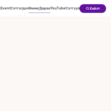
к
Event
Сэтгэгдэл
Өмнө/Дараа
YouTube
Сэтгүүл
Хайлт