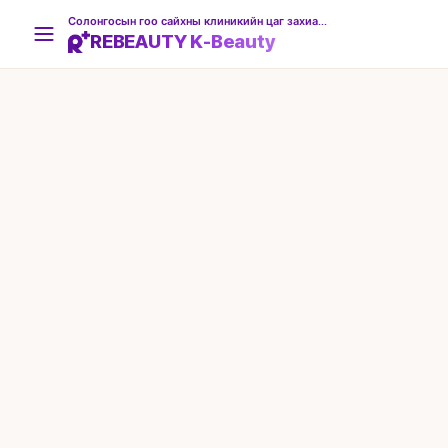
Солонгосын гоо сайхны клиникийн цаг захиалгын платформ
REBEAUTY K-Beauty