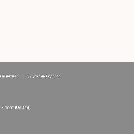
ний нөхцөл
Нууцлалын бодлого
-7 тоот (08378)