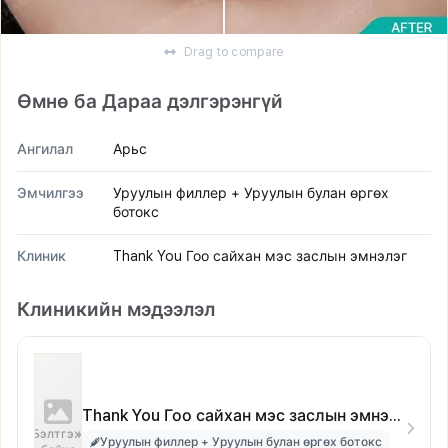
Drag to compare
Өмнө ба Дараа дэлгэрэнгүй
Ангилал
Арьс
Эмчилгээ
Уруулын филлер + Уруулын булан өргөх
ботокс
Клиник
Thank You Гоо сайхан мэс заслын эмнэлэг
Клиникийн мэдээлэл
Thank You Гоо сайхан мэс заслын эмнэлэг
Бэлтгэж
Уруулын филлер + Уруулын булан өргөх ботокс