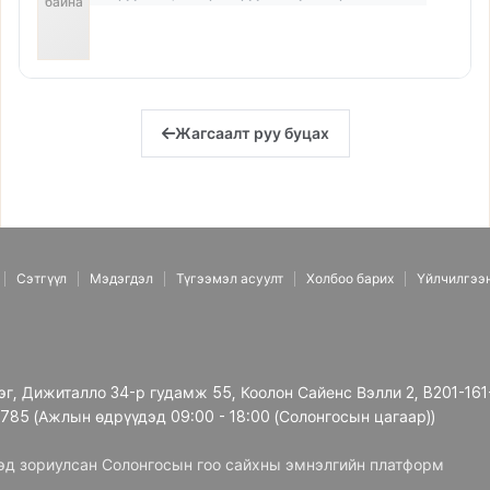
байна
Жагсаалт руу буцах
Сэтгүүл
Мэдэгдэл
Түгээмэл асуулт
Холбоо барих
Үйлчилгээ
рэг, Дижиталло 34-р гудамж 55, Коолон Сайенс Вэлли 2, B201-161
3785 (Ажлын өдрүүдэд 09:00 - 18:00 (Солонгосын цагаар))
дэд зориулсан Солонгосын гоо сайхны эмнэлгийн платформ