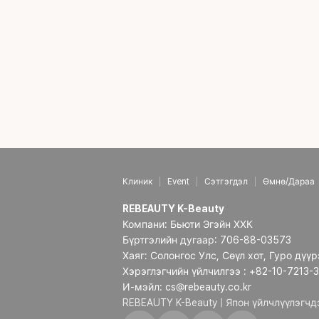
Клиник
Event
Сэтгэгдэл
Өмнө/Дараа
REBEAUTY K-Beauty
Компани: Бьюти Эгэйн ХХК
Бүртгэлийн дугаар: 706-88-03573
Хаяг: Солонгос Улс, Сөүл хот, Гуро дүү
Хэрэглэгчийн үйлчилгээ : +82-10-7213-
И-мэйл: cs@rebeauty.co.kr
REBEAUTY K-Beauty | Япон үйлчлүүлэгч