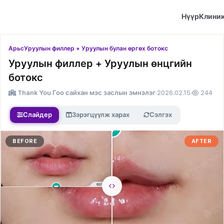
Нүүр
Клини
Арьс
Уруулын филлер + Уруулын булан өргөх ботокс
Уруулын филлер + Уруулын өнцгийн
ботокс
Thank You Гоо сайхан мэс заслын эмнэлэг
·
2026.02.15
·
244
Слайдер
Зэрэгцүүлж харах
Сэлгэх
BEFORE
AFTER