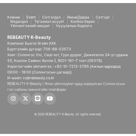
Клиник
Event
Сэтгэгдэл
Өмнө/Дараа
Сэтгүүл
Мэдэгдэл
Түгээмэл асуулт
Холбоо барих
Үйлчилгээний нөхцөл
Нууцлалын бодлого
REBEAUTY K-Beauty
Компани: Бьюти Эгэйн ХХК
Бүртгэлийн дугаар: 706-88-03573
Хаяг: Солонгос Улс, Сөүл хот, Гуро дүүрэг, Дижиталло 34-р гудамж
55, Коолон Сайенс Вэлли 2, B201-161-7 тоот (08378)
Хэрэглэгчийн үйлчилгээ : +82-10-7213-3785 (Ажлын өдрүүдэд
09:00 - 18:00 (Солонгосын цагаар))
И-мэйл: cs@rebeauty.co.kr
REBEAUTY K-Beauty | Япон үйлчлүүлэгчдэд зориулсан Солонгосын
гоо сайхны эмнэлгийн платформ
© 2026 REBEAUTY K-Beauty. all rights reserved.