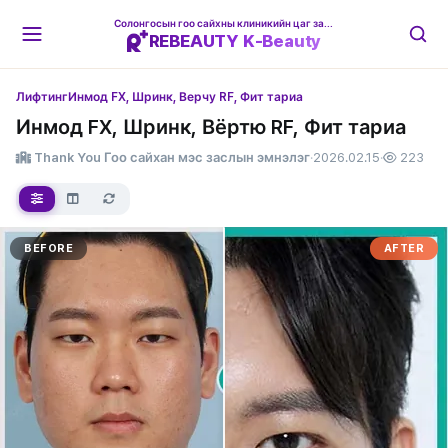
Солонгосын гоо сайхны клиникийн цаг захиалгын платформ
REBEAUTY K-Beauty
Лифтинг
Инмод FX, Шринк, Верчу RF, Фит тариа
Инмод FX, Шринк, Вёртю RF, Фит тариа
Thank You Гоо сайхан мэс заслын эмнэлэг
·
2026.02.15
·
223
BEFORE
AFTER