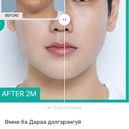
Drag to compare
Өмнө ба Дараа дэлгэрэнгүй