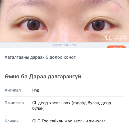
Зураг байхгүй
AFTER
Хагалгааны дараах 6 долоо хоног
Өмнө ба Дараа дэлгэрэнгүй
Ангилал
Нүд
Эмчилгээ
GL доод хэсэг нээх (гадаад булан, доод
булан)
Клиник
OLO Гоо сайхан мэс заслын эмнэлэг