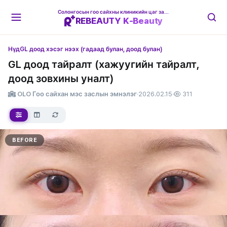
Солонгосын гоо сайхны клиникийн цаг захиалгын платформ
REBEAUTY K-Beauty
Нүд
GL доод хэсэг нээх (гадаад булан, доод булан)
GL доод тайралт (хажуугийн тайралт,
доод зовхины уналт)
OLO Гоо сайхан мэс заслын эмнэлэг
·
2026.02.15
·
311
BEFORE