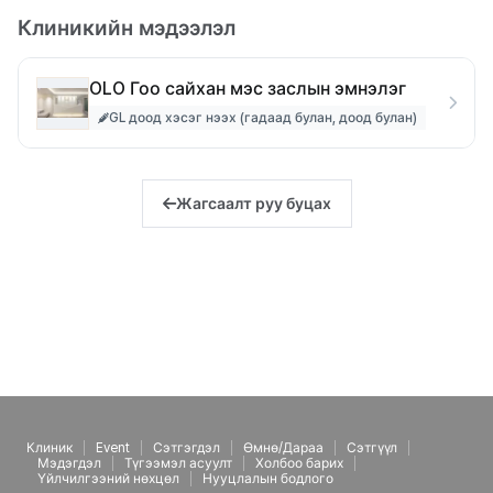
Клиникийн мэдээлэл
OLO Гоо сайхан мэс заслын эмнэлэг
GL доод хэсэг нээх (гадаад булан, доод булан)
Жагсаалт руу буцах
Клиник
Event
Сэтгэгдэл
Өмнө/Дараа
Сэтгүүл
Мэдэгдэл
Түгээмэл асуулт
Холбоо барих
Үйлчилгээний нөхцөл
Нууцлалын бодлого