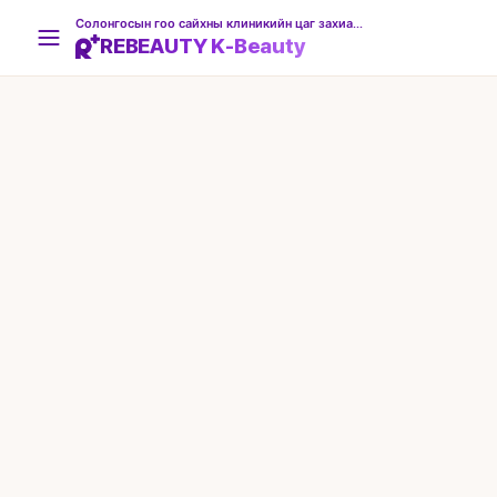
Солонгосын гоо сайхны клиникийн цаг захиалгын платформ
REBEAUTY K-Beauty