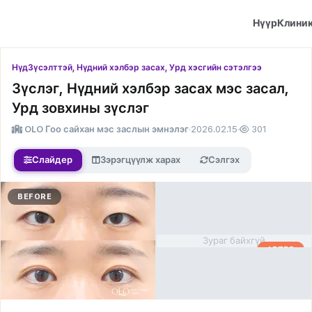
Нүүр
Клини
Нүд
Зүсэлттэй, Нүдний хэлбэр засах, Урд хэсгийн сэтэлгээ
Зүслэг, Нүдний хэлбэр засах мэс засал,
Урд зовхины зүслэг
OLO Гоо сайхан мэс заслын эмнэлэг
·
2026.02.15
·
301
Слайдер
Зэрэгцүүлж харах
Сэлгэх
BEFORE
Зураг байхгүй
AFTER