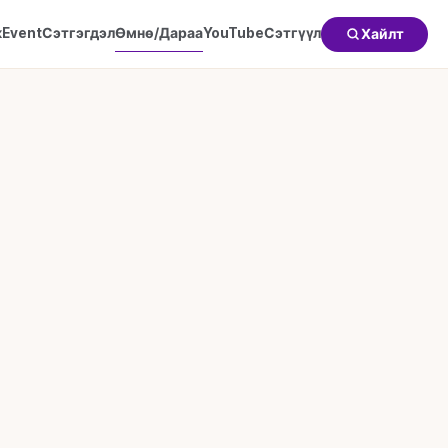
к
Event
Сэтгэгдэл
Өмнө/Дараа
YouTube
Сэтгүүл
Хайлт