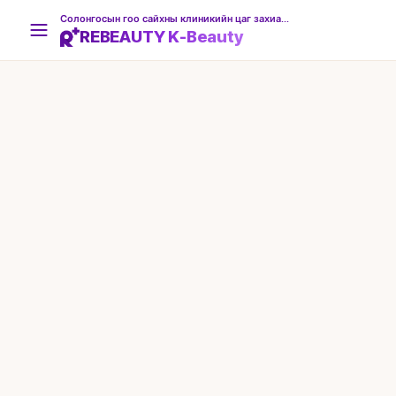
Солонгосын гоо сайхны клиникийн цаг захиалгын платформ
REBEAUTY K-Beauty