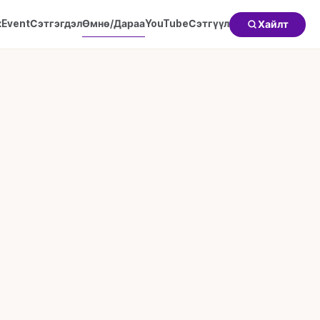
к
Event
Сэтгэгдэл
Өмнө/Дараа
YouTube
Сэтгүүл
Хайлт