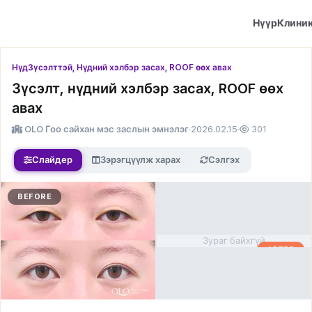
Нүүр
Клини
Нүд
Зүсэлттэй, Нүдний хэлбэр засах, ROOF өөх авах
Зүсэлт, нүдний хэлбэр засах, ROOF өөх
авах
OLO Гоо сайхан мэс заслын эмнэлэг
·
2026.02.15
·
301
Слайдер
Зэрэгцүүлж харах
Сэлгэх
BEFORE
Зураг байхгүй
AFTER