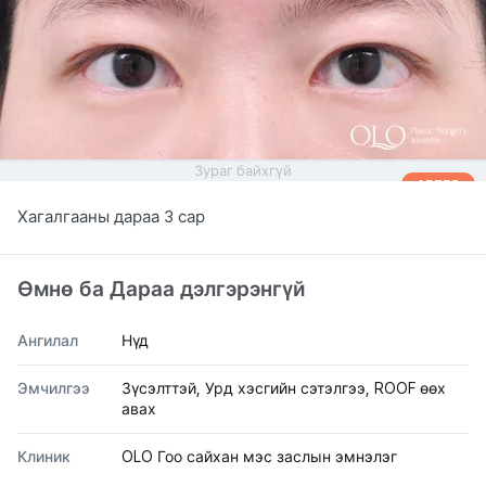
Зураг байхгүй
AFTER
Хагалгааны дараа 3 сар
Өмнө ба Дараа дэлгэрэнгүй
Ангилал
Нүд
Эмчилгээ
Зүсэлттэй, Урд хэсгийн сэтэлгээ, ROOF өөх
авах
Клиник
OLO Гоо сайхан мэс заслын эмнэлэг