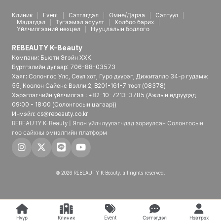
Клиник
Event
Сэтгэгдэл
Өмнө/Дараа
Сэтгүүл
Мэдэгдэл
Түгээмэл асуулт
Холбоо барих
Үйлчилгээний нөхцөл
Нууцлалын бодлого
REBEAUTY K-Beauty
Компани: Бьюти Эгэйн ХХК
Бүртгэлийн дугаар: 706-88-03573
Хаяг: Солонгос Улс, Сөүл хот, Гуро дүүрэг, Дижиталло 34-р гудамж
55, Коолон Сайенс Вэлли 2, B201-161-7 тоот (08378)
Хэрэглэгчийн үйлчилгээ : +82-10-7213-3785 (Ажлын өдрүүдэд
09:00 - 18:00 (Солонгосын цагаар))
И-мэйл: cs@rebeauty.co.kr
REBEAUTY K-Beauty | Япон үйлчлүүлэгчдэд зориулсан Солонгосын
гоо сайхны эмнэлгийн платформ
© 2026 REBEAUTY K-Beauty. all rights reserved.
Нүүр
Клиник
Event
Сэтгэгдэл
Нэвтрэх