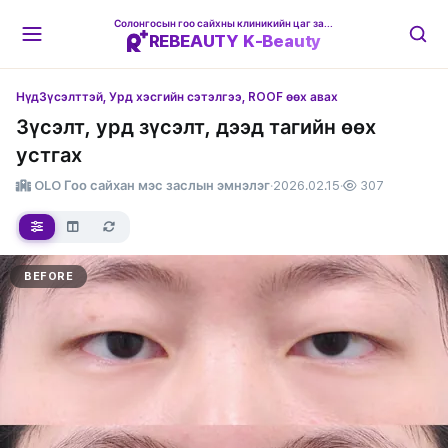
Солонгосын гоо сайхны клиникийн цаг захиалгын платформ
REBEAUTY K-Beauty
Нүд
Зүсэлттэй, Урд хэсгийн сэтэлгээ, ROOF өөх авах
Зүсэлт, урд зүсэлт, дээд тагийн өөх
устгах
OLO Гоо сайхан мэс заслын эмнэлэг
·
2026.02.15
·
307
BEFORE