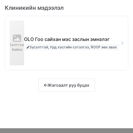
Клиникийн мэдээлэл
OLO Гоо сайхан мэс заслын эмнэлэг
Бэлтгэж
Зүсэлттэй, Урд хэсгийн сэтэлгээ, ROOF өөх авах
байна
Жагсаалт руу буцах