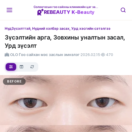
Солонгосын гоо сайхны клиникийн цаг захиалгын платформ
REBEAUTY K-Beauty
Нүд
Зүсэлттэй, Нүдний хэлбэр засах, Урд хэсгийн сэтэлгээ
Зүсэлтийн арга, Зовхины уналтын засал,
Урд зүсэлт
OLO Гоо сайхан мэс заслын эмнэлэг
·
2026.02.15
·
470
BEFORE