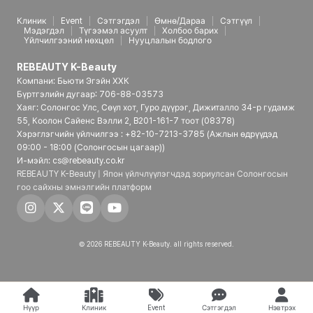
Клиник
Event
Сэтгэгдэл
Өмнө/Дараа
Сэтгүүл
Мэдэгдэл
Түгээмэл асуулт
Холбоо барих
Үйлчилгээний нөхцөл
Нууцлалын бодлого
REBEAUTY K-Beauty
Компани: Бьюти Эгэйн ХХК
Бүртгэлийн дугаар: 706-88-03573
Хаяг: Солонгос Улс, Сөүл хот, Гуро дүүрэг, Дижиталло 34-р гудамж
55, Коолон Сайенс Вэлли 2, B201-161-7 тоот (08378)
Хэрэглэгчийн үйлчилгээ : +82-10-7213-3785 (Ажлын өдрүүдэд
09:00 - 18:00 (Солонгосын цагаар))
И-мэйл: cs@rebeauty.co.kr
REBEAUTY K-Beauty | Япон үйлчлүүлэгчдэд зориулсан Солонгосын
гоо сайхны эмнэлгийн платформ
© 2026 REBEAUTY K-Beauty. all rights reserved.
Нүүр
Клиник
Event
Сэтгэгдэл
Нэвтрэх