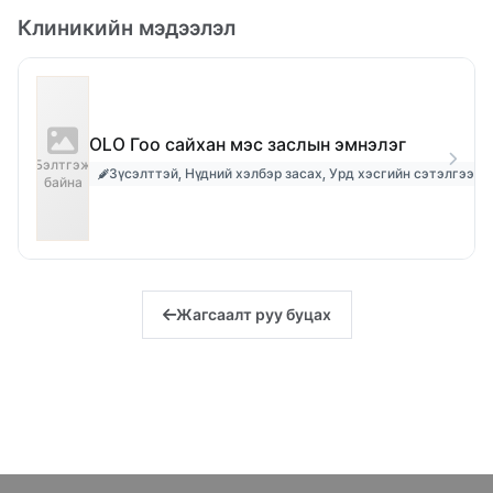
Клиникийн мэдээлэл
OLO Гоо сайхан мэс заслын эмнэлэг
Бэлтгэж
Зүсэлттэй, Нүдний хэлбэр засах, Урд хэсгийн сэтэлгээ
байна
Жагсаалт руу буцах