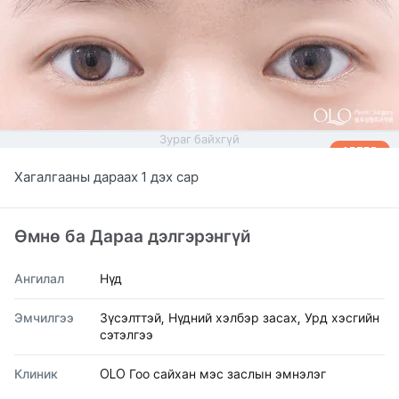
Зураг байхгүй
AFTER
Хагалгааны дараах 1 дэх сар
Өмнө ба Дараа дэлгэрэнгүй
Ангилал
Нүд
Эмчилгээ
Зүсэлттэй, Нүдний хэлбэр засах, Урд хэсгийн
сэтэлгээ
Клиник
OLO Гоо сайхан мэс заслын эмнэлэг