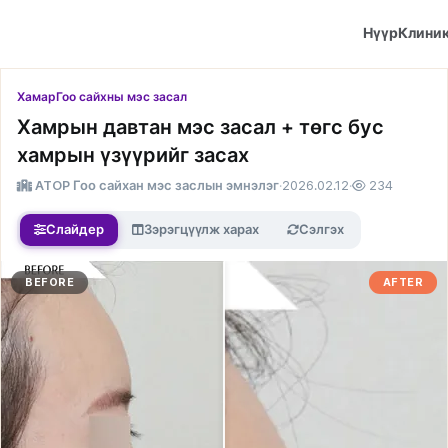
Нүүр
Клини
Хамар
Гоо сайхны мэс засал
Хамрын давтан мэс засал + төгс бус
хамрын үзүүрийг засах
ATOP Гоо сайхан мэс заслын эмнэлэг
·
2026.02.12
·
234
Слайдер
Зэрэгцүүлж харах
Сэлгэх
BEFORE
AFTER