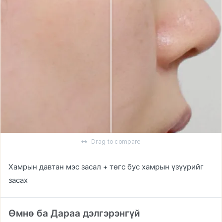
Drag to compare
Хамрын давтан мэс засал + төгс бус хамрын үзүүрийг
засах
Өмнө ба Дараа дэлгэрэнгүй