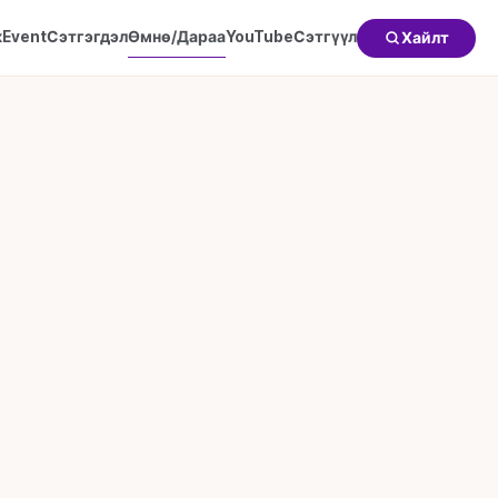
к
Event
Сэтгэгдэл
Өмнө/Дараа
YouTube
Сэтгүүл
Хайлт