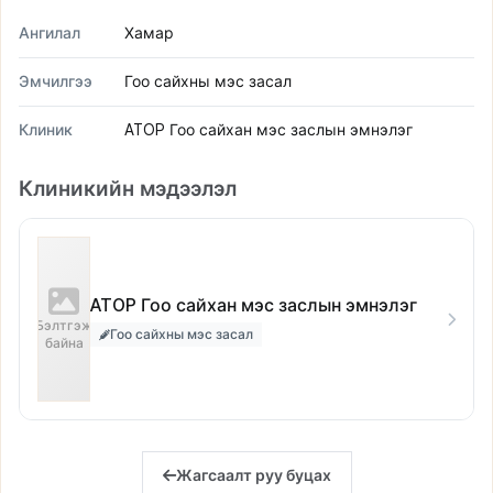
Ангилал
Хамар
Эмчилгээ
Гоо сайхны мэс засал
Клиник
ATOP Гоо сайхан мэс заслын эмнэлэг
Клиникийн мэдээлэл
ATOP Гоо сайхан мэс заслын эмнэлэг
Бэлтгэж
Гоо сайхны мэс засал
байна
Жагсаалт руу буцах