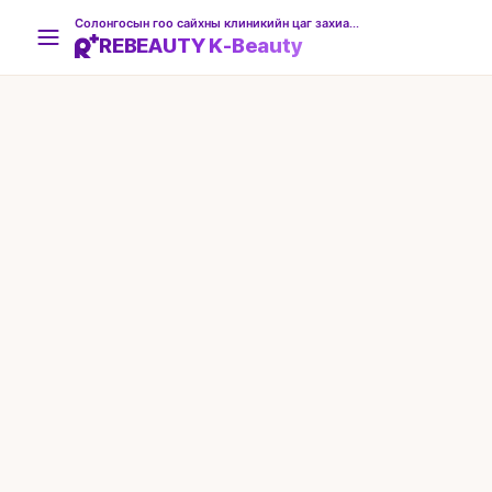
Солонгосын гоо сайхны клиникийн цаг захиалгын платформ
REBEAUTY K-Beauty