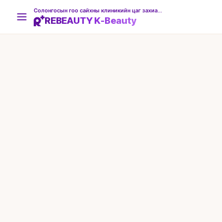
Солонгосын гоо сайхны клиникийн цаг захиалгын платформ
REBEAUTY K-Beauty