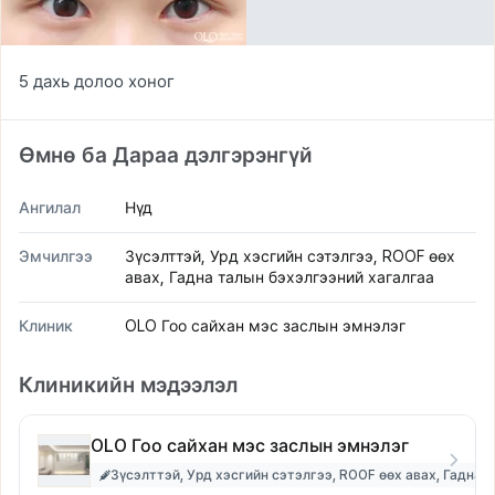
5 дахь долоо хоног
Өмнө ба Дараа дэлгэрэнгүй
Ангилал
Нүд
Эмчилгээ
Зүсэлттэй, Урд хэсгийн сэтэлгээ, ROOF өөх
авах, Гадна талын бэхэлгээний хагалгаа
Клиник
OLO Гоо сайхан мэс заслын эмнэлэг
Клиникийн мэдээлэл
OLO Гоо сайхан мэс заслын эмнэлэг
Зүсэлттэй, Урд хэсгийн сэтэлгээ, ROOF өөх авах, Гадна 