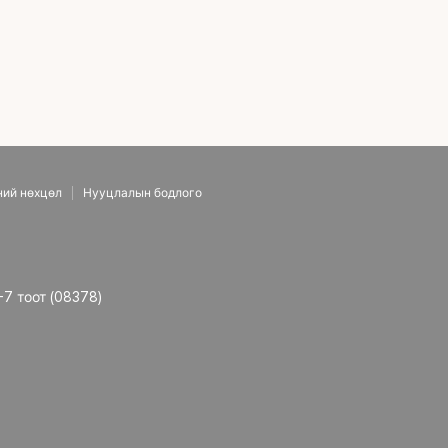
ний нөхцөл
Нууцлалын бодлого
-7 тоот (08378)