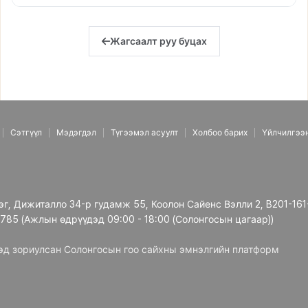
Жагсаалт руу буцах
Сэтгүүл
Мэдэгдэл
Түгээмэл асуулт
Холбоо барих
Үйлчилгээ
рэг, Дижиталло 34-р гудамж 55, Коолон Сайенс Вэлли 2, B201-161
3785 (Ажлын өдрүүдэд 09:00 - 18:00 (Солонгосын цагаар))
дэд зориулсан Солонгосын гоо сайхны эмнэлгийн платформ