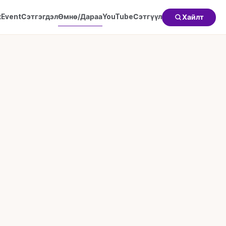
к
Event
Сэтгэгдэл
Өмнө/Дараа
YouTube
Сэтгүүл
Хайлт