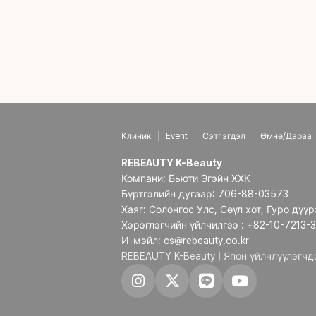
Клиник
Event
Сэтгэгдэл
Өмнө/Дараа
REBEAUTY K-Beauty
Компани: Бьюти Эгэйн ХХК
Бүртгэлийн дугаар: 706-88-03573
Хаяг: Солонгос Улс, Сөүл хот, Гуро дүү
Хэрэглэгчийн үйлчилгээ : +82-10-7213-
И-мэйл: cs@rebeauty.co.kr
REBEAUTY K-Beauty | Япон үйлчлүүлэгч