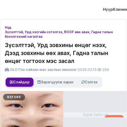
Нүүр
Клини
Нүд
Зүсэлттэй, Урд хэсгийн сэтэлгээ, ROOF өөх авах, Гадна талын
бэхэлгээний хагалгаа
Зүсэлттэй, Урд зовхины өнцөг нээх,
Дээд зовхины өөх авах, Гадна талын
өнцөг тогтоох мэс засал
OLO Гоо сайхан мэс заслын эмнэлэг
·
2026.02.15
·
299
Слайдер
Зэрэгцүүлж харах
Сэлгэх
BEFORE
Зураг байхгүй
AFTER