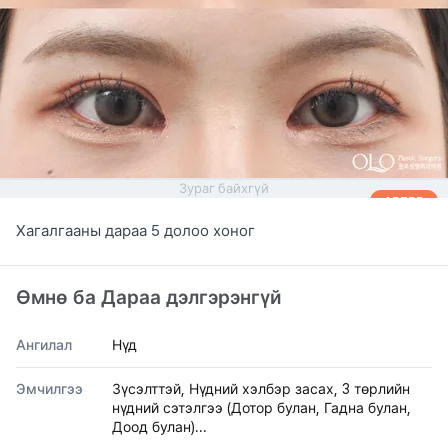
Зураг байхгүй
AFTER
Хагалгааны дараа 5 долоо хоног
Өмнө ба Дараа дэлгэрэнгүй
Ангилал
Нүд
Эмчилгээ
Зүсэлттэй, Нүдний хэлбэр засах, 3 төрлийн
нүдний сэтэлгээ (Дотор булан, Гадна булан,
Доод булан)...