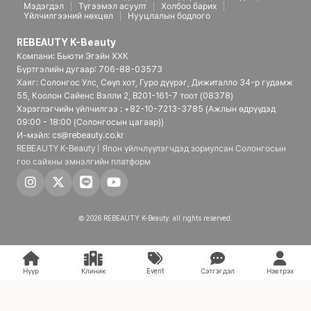
Мэдэгдэл
Түгээмэл асуулт
Холбоо барих
Үйлчилгээний нөхцөл
Нууцлалын бодлого
REBEAUTY K-Beauty
Компани: Бьюти Эгэйн ХХК
Бүртгэлийн дугаар: 706-88-03573
Хаяг: Солонгос Улс, Сөүл хот, Гуро дүүрэг, Дижиталло 34-р гудамж
55, Коолон Сайенс Вэлли 2, B201-161-7 тоот (08378)
Хэрэглэгчийн үйлчилгээ : +82-10-7213-3785 (Ажлын өдрүүдэд
09:00 - 18:00 (Солонгосын цагаар))
И-мэйл: cs@rebeauty.co.kr
REBEAUTY K-Beauty | Япон үйлчлүүлэгчдэд зориулсан Солонгосын
гоо сайхны эмнэлгийн платформ
© 2026 REBEAUTY K-Beauty. all rights reserved.
Нүүр
Клиник
Event
Сэтгэгдэл
Нэвтрэх