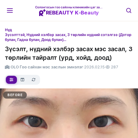
Солонгосын гоо сайхны клиникийн цаг захиалгын платформ
REBEAUTY K-Beauty
Нүд
Зүсэлттэй, Нүдний хэлбэр засах, 3 төрлийн нүдний сэтэлгээ (Дотор
булан, Гадна булан, Доод булан)...
Зүсэлт, нүдний хэлбэр засах мэс засал, 3
төрлийн тайралт (урд, хойд, доод)
OLO Гоо сайхан мэс заслын эмнэлэг
·
2026.02.15
·
287
BEFORE