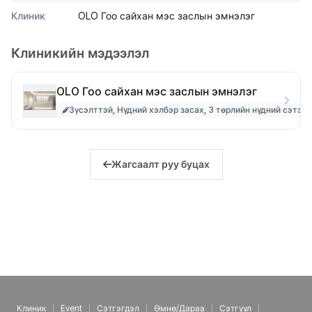
Клиник
OLO Гоо сайхан мэс заслын эмнэлэг
Клиникийн мэдээлэл
OLO Гоо сайхан мэс заслын эмнэлэг
Зүсэлттэй, Нүдний хэлбэр засах, 3 төрлийн нүдний сэтэлгэ
Жагсаалт руу буцах
Клиник
Event
Сэтгэгдэл
Өмнө/Дараа
Сэтгүүл