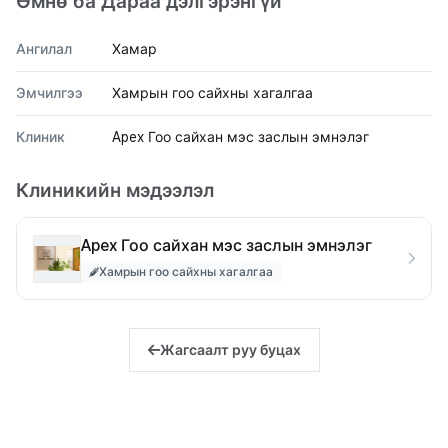
Өмнө ба Дараа дэлгэрэнгүй
Ангилал
Хамар
Эмчилгээ
Хамрын гоо сайхны хагалгаа
Клиник
Apex Гоо сайхан мэс заслын эмнэлэг
Клиникийн мэдээлэл
Apex Гоо сайхан мэс заслын эмнэлэг
Хамрын гоо сайхны хагалгаа
Жагсаалт руу буцах