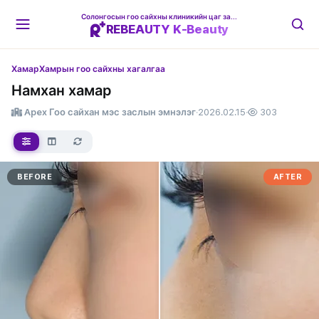
Солонгосын гоо сайхны клиникийн цаг захиалгын платформ
REBEAUTY K-Beauty
Хамар
Хамрын гоо сайхны хагалгаа
Намхан хамар
Apex Гоо сайхан мэс заслын эмнэлэг
·
2026.02.15
·
303
BEFORE
AFTER