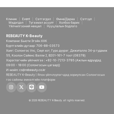
Клиник
Event
Сэтгэгдэл
Өмнө/Дараа
Сэтгүүл
Мэдэгдэл
Түгээмэл асуулт
Холбоо барих
Үйлчилгээний нөхцөл
Нууцлалын бодлого
REBEAUTY K-Beauty
Компани: Бьюти Эгэйн ХХК
Бүртгэлийн дугаар: 706-88-03573
Хаяг: Солонгос Улс, Сөүл хот, Гуро дүүрэг, Дижиталло 34-р гудамж
55, Коолон Сайенс Вэлли 2, B201-161-7 тоот (08378)
Хэрэглэгчийн үйлчилгээ : +82-10-7213-3785 (Ажлын өдрүүдэд
09:00 - 18:00 (Солонгосын цагаар))
И-мэйл: cs@rebeauty.co.kr
REBEAUTY K-Beauty | Япон үйлчлүүлэгчдэд зориулсан Солонгосын
гоо сайхны эмнэлгийн платформ
© 2026 REBEAUTY K-Beauty. all rights reserved.