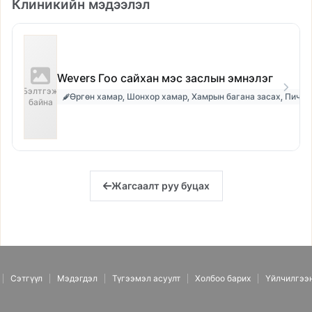
Клиникийн мэдээлэл
Wevers Гоо сайхан мэс заслын эмнэлэг
Бэлтгэж
Өргөн хамар, Шонхор хамар, Хамрын багана засах, Пич л
байна
Жагсаалт руу буцах
Сэтгүүл
Мэдэгдэл
Түгээмэл асуулт
Холбоо барих
Үйлчилгээ