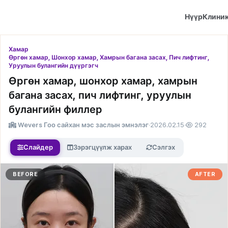
Нүүр
Клини
Хамар
Өргөн хамар, Шонхор хамар, Хамрын багана засах, Пич лифтинг,
Уруулын булангийн дүүргэгч
Өргөн хамар, шонхор хамар, хамрын
багана засах, пич лифтинг, уруулын
булангийн филлер
Wevers Гоо сайхан мэс заслын эмнэлэг
·
2026.02.15
·
292
Слайдер
Зэрэгцүүлж харах
Сэлгэх
BEFORE
AFTER