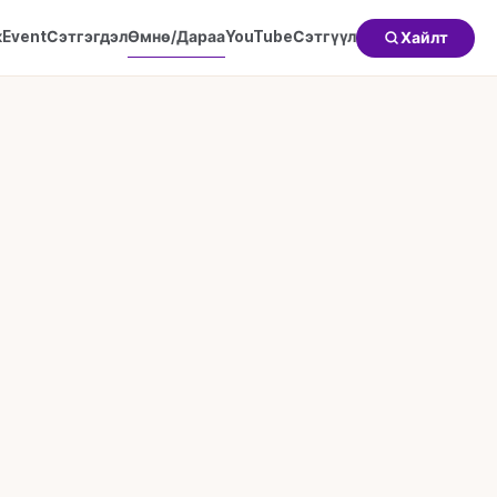
к
Event
Сэтгэгдэл
Өмнө/Дараа
YouTube
Сэтгүүл
Хайлт