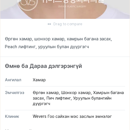
Drag to compare
Өргөн хамар, шонхор хамар, хамрын багана засах,
Peach лифтинг, уруулын булан дүүргэгч
Өмнө ба Дараа дэлгэрэнгүй
Ангилал
Хамар
Эмчилгээ
Өргөн хамар, Шонхор хамар, Хамрын багана
засах, Пич лифтинг, Уруулын булангийн
дүүргэгч
Клиник
Wevers Гоо сайхан мэс заслын эмнэлэг