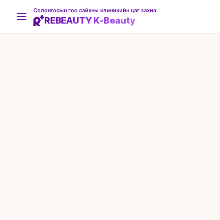
Солонгосын гоо сайхны клиникийн цаг захиалгын платформ
REBEAUTY K-Beauty