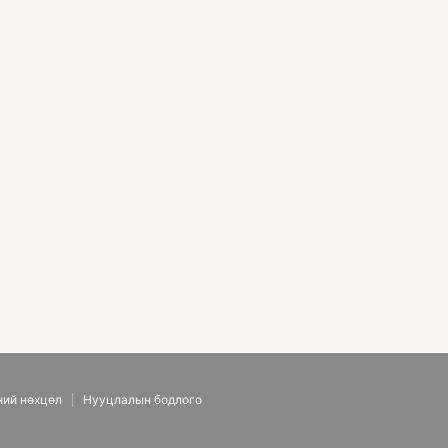
ифтинг, Уруулын булангийн дүүргэгч
ний нөхцөл
Нууцлалын бодлого