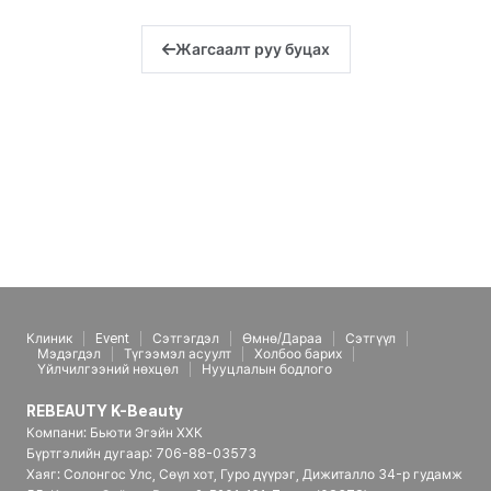
Жагсаалт руу буцах
Клиник
Event
Сэтгэгдэл
Өмнө/Дараа
Сэтгүүл
Мэдэгдэл
Түгээмэл асуулт
Холбоо барих
Үйлчилгээний нөхцөл
Нууцлалын бодлого
REBEAUTY K-Beauty
Компани: Бьюти Эгэйн ХХК
Бүртгэлийн дугаар: 706-88-03573
Хаяг: Солонгос Улс, Сөүл хот, Гуро дүүрэг, Дижиталло 34-р гудамж