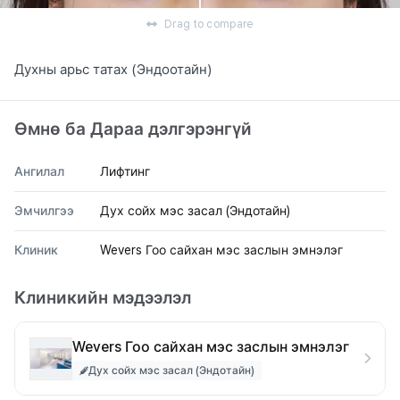
Drag to compare
Духны арьс татах (Эндоотайн)
Өмнө ба Дараа дэлгэрэнгүй
Ангилал
Лифтинг
Эмчилгээ
Дух сойх мэс засал (Эндотайн)
Клиник
Wevers Гоо сайхан мэс заслын эмнэлэг
Клиникийн мэдээлэл
Wevers Гоо сайхан мэс заслын эмнэлэг
Дух сойх мэс засал (Эндотайн)