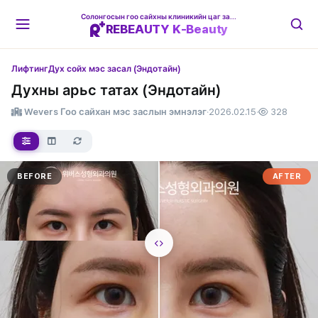
Солонгосын гоо сайхны клиникийн цаг захиалгын платформ
REBEAUTY K-Beauty
Лифтинг
Дух сойх мэс засал (Эндотайн)
Духны арьс татах (Эндотайн)
Wevers Гоо сайхан мэс заслын эмнэлэг
·
2026.02.15
·
328
BEFORE
AFTER