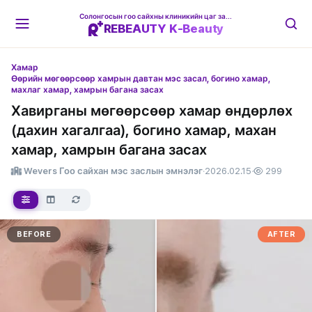
Солонгосын гоо сайхны клиникийн цаг захиалгын платформ
REBEAUTY K-Beauty
Хамар
Өөрийн мөгөөрсөөр хамрын давтан мэс засал, богино хамар,
махлаг хамар, хамрын багана засах
Хавирганы мөгөөрсөөр хамар өндөрлөх
(дахин хагалгаа), богино хамар, махан
хамар, хамрын багана засах
Wevers Гоо сайхан мэс заслын эмнэлэг
·
2026.02.15
·
299
BEFORE
AFTER