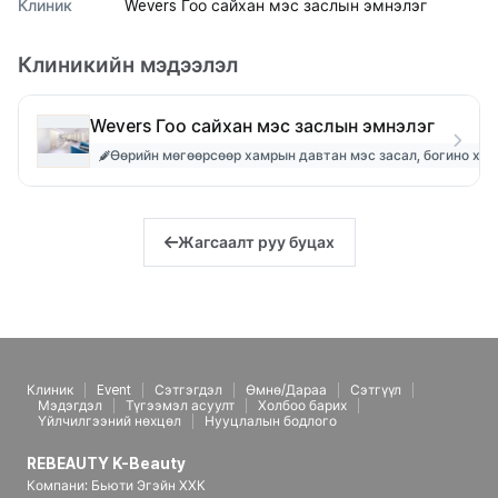
Клиник
Wevers Гоо сайхан мэс заслын эмнэлэг
Клиникийн мэдээлэл
Wevers Гоо сайхан мэс заслын эмнэлэг
Өөрийн мөгөөрсөөр хамрын давтан мэс засал, богино хам
Жагсаалт руу буцах
Клиник
Event
Сэтгэгдэл
Өмнө/Дараа
Сэтгүүл
Мэдэгдэл
Түгээмэл асуулт
Холбоо барих
Үйлчилгээний нөхцөл
Нууцлалын бодлого
REBEAUTY K-Beauty
Компани: Бьюти Эгэйн ХХК