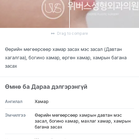
Drag to compare
Өөрийн мөгөөрсөөр хамар засах мэс засал (Давтан
хагалгаа), богино хамар, өргөн хамар, хамрын багана
засах
Өмнө ба Дараа дэлгэрэнгүй
Ангилал
Хамар
Эмчилгээ
Өөрийн мөгөөрсөөр хамрын давтан мэс
засал, богино хамар, махлаг хамар, хамрын
багана засах