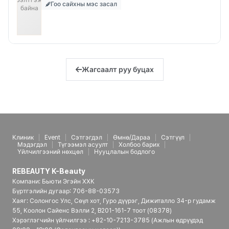
Бэлтгэж
Гоо сайхны мэс засал
байна
Жагсаалт руу буцах
Клиник
Event
Сэтгэгдэл
Өмнө/Дараа
Сэтгүүл
Мэдэгдэл
Түгээмэл асуулт
Холбоо барих
Үйлчилгээний нөхцөл
Нууцлалын бодлого
REBEAUTY K-Beauty
Компани: Бьюти Эгэйн ХХК
Бүртгэлийн дугаар: 706-88-03573
Хаяг: Солонгос Улс, Сөүл хот, Гуро дүүрэг, Дижиталло 34-р гудамж
55, Коолон Сайенс Вэлли 2, B201-161-7 тоот (08378)
Хэрэглэгчийн үйлчилгээ : +82-10-7213-3785 (Ажлын өдрүүдэд