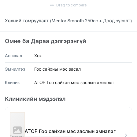
Drag to compare
Хөхний томруулалт (Mentor Smooth 250cc + Доод зүсэлт)
Өмнө ба Дараа дэлгэрэнгүй
Ангилал
Хөх
Эмчилгээ
Гоо сайхны мэс засал
Клиник
ATOP Гоо сайхан мэс заслын эмнэлэг
Клиникийн мэдээлэл
ATOP Гоо сайхан мэс заслын эмнэлэг