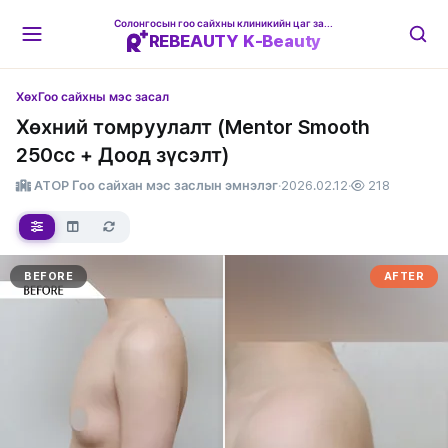
Солонгосын гоо сайхны клиникийн цаг захиалгын платформ
REBEAUTY K-Beauty
Хөх
Гоо сайхны мэс засал
Хөхний томруулалт (Mentor Smooth
250cc + Доод зүсэлт)
ATOP Гоо сайхан мэс заслын эмнэлэг
·
2026.02.12
·
218
BEFORE
AFTER