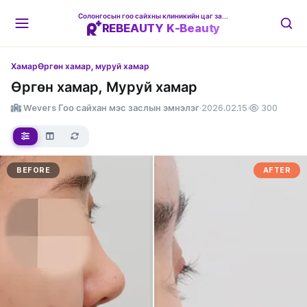
Солонгосын гоо сайхны клиникийн цаг захиалгын платформ
REBEAUTY K-Beauty
Хамар
Өргөн хамар, муруй хамар
Өргөн хамар, Муруй хамар
Wevers Гоо сайхан мэс заслын эмнэлэг
·
2026.02.15
·
300
BEFORE
AFTER