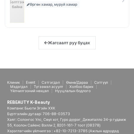
Бэлтгэж
Өргөн хамар, муруй хамар
байна
Жагсаалт руу буцах
Клиник
Event
Сэтгэгдэл
Өмнө/Дараа
Сэтгүүл
Мэдэгдэл
Түгээмэл асуулт
Холбоо барих
Үйлчилгээний нөхцөл
Нууцлалын бодлого
REBEAUTY K-Beauty
Компани: Бьюти Эгэйн ХХК
Бүртгэлийн дугаар: 706-88-03573
Хаяг: Солонгос Улс, Сөүл хот, Гуро дүүрэг, Дижиталло 34-р гудамж
55, Коолон Сайенс Вэлли 2, B201-161-7 тоот (08378)
Хэрэглэгчийн үйлчилгээ : +82-10-7213-3785 (Ажлын өдрүүдэд