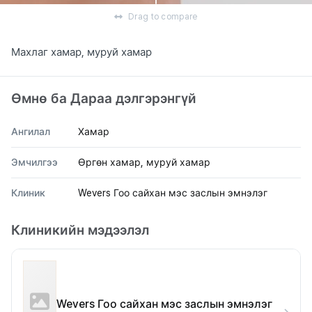
Drag to compare
Махлаг хамар, муруй хамар
Өмнө ба Дараа дэлгэрэнгүй
Ангилал
Хамар
Эмчилгээ
Өргөн хамар, муруй хамар
Клиник
Wevers Гоо сайхан мэс заслын эмнэлэг
Клиникийн мэдээлэл
Wevers Гоо сайхан мэс заслын эмнэлэг