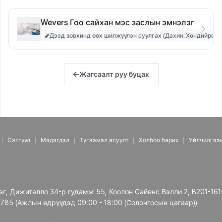
Wevers Гоо сайхан мэс заслын эмнэлэг
Дээд зовхинд өөх шилжүүлэн суулгах (Дахин_Хөндийрсөн 
Жагсаалт руу буцах
Сэтгүүл
Мэдэгдэл
Түгээмэл асуулт
Холбоо барих
Үйлчилгээ
рэг, Дижиталло 34-р гудамж 55, Коолон Сайенс Вэлли 2, B201-161
3785 (Ажлын өдрүүдэд 09:00 - 18:00 (Солонгосын цагаар))