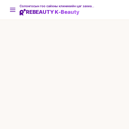
Солонгосын гоо сайхны клиникийн цаг захиалгын платформ
REBEAUTY K-Beauty