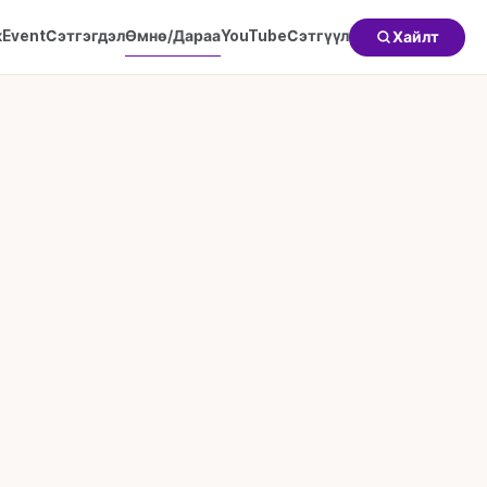
к
Event
Сэтгэгдэл
Өмнө/Дараа
YouTube
Сэтгүүл
Хайлт