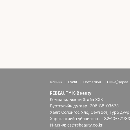
Клиник
Event
Сэтгэгдэл
Өмнө/Дараа
REBEAUTY K-Beauty
Компани: Бьюти Эгэйн ХХК
Бүртгэлийн дугаар: 706-88-03573
Хаяг: Солонгос Улс, Сөүл хот, Гуро дүү
Хэрэглэгчийн үйлчилгээ : +82-10-7213-
И-мэйл: cs@rebeauty.co.kr