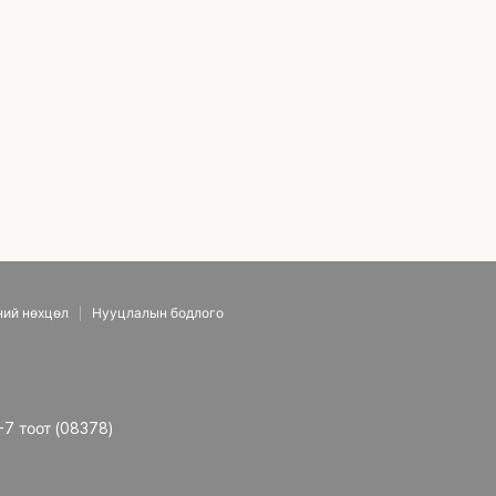
нүд засах)
ний нөхцөл
Нууцлалын бодлого
-7 тоот (08378)