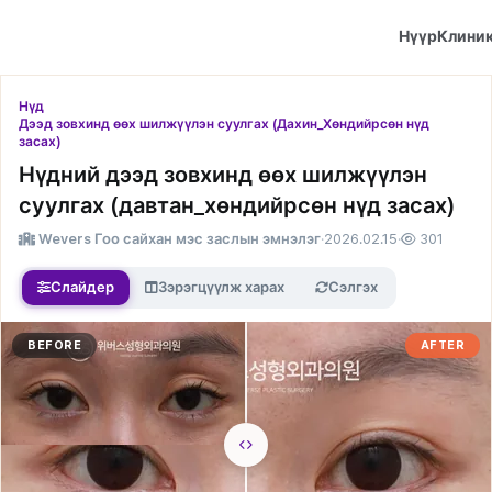
Нүүр
Клини
Нүд
Дээд зовхинд өөх шилжүүлэн суулгах (Дахин_Хөндийрсөн нүд
засах)
Нүдний дээд зовхинд өөх шилжүүлэн
суулгах (давтан_хөндийрсөн нүд засах)
Wevers Гоо сайхан мэс заслын эмнэлэг
·
2026.02.15
·
301
Слайдер
Зэрэгцүүлж харах
Сэлгэх
BEFORE
AFTER