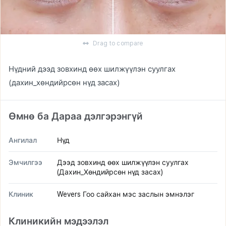
Drag to compare
Нүдний дээд зовхинд өөх шилжүүлэн суулгах
(дахин_хөндийрсөн нүд засах)
Өмнө ба Дараа дэлгэрэнгүй
Ангилал
Нүд
Эмчилгээ
Дээд зовхинд өөх шилжүүлэн суулгах
(Дахин_Хөндийрсөн нүд засах)
Клиник
Wevers Гоо сайхан мэс заслын эмнэлэг
Клиникийн мэдээлэл