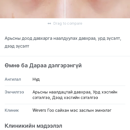
Drag to compare
Арьсны доод давхарга наалдуулах давхраа, урд зүсэлт,
дээд зүсэлт
Өмнө ба Дараа дэлгэрэнгүй
Ангилал
Нүд
Эмчилгээ
Арьсны наалдацтай давхраа, Урд хэсгийн
сэтэлгээ, Дээд хэсгийн сэтэлгээ
Клиник
Wevers Гоо сайхан мэс заслын эмнэлэг
Клиникийн мэдээлэл