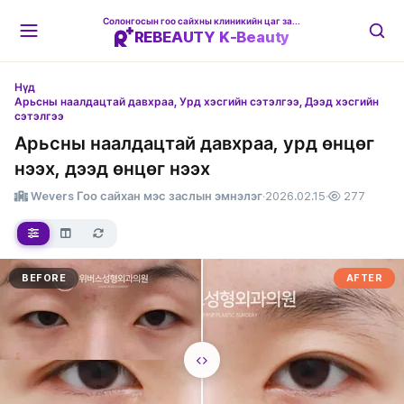
Солонгосын гоо сайхны клиникийн цаг захиалгын платформ
REBEAUTY K-Beauty
Нүд
Арьсны наалдацтай давхраа, Урд хэсгийн сэтэлгээ, Дээд хэсгийн
сэтэлгээ
Арьсны наалдацтай давхраа, урд өнцөг
нээх, дээд өнцөг нээх
Wevers Гоо сайхан мэс заслын эмнэлэг
·
2026.02.15
·
277
BEFORE
AFTER