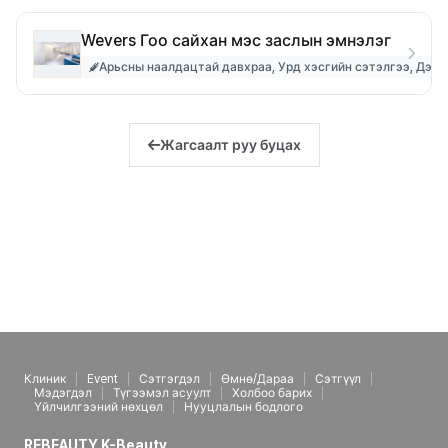
Wevers Гоо сайхан мэс заслын эмнэлэг
Арьсны наалдацтай давхраа, Урд хэсгийн сэтэлгээ, Дээд
Жагсаалт руу буцах
Клиник
Event
Сэтгэгдэл
Өмнө/Дараа
Сэтгүүл
Мэдэгдэл
Түгээмэл асуулт
Холбоо барих
Үйлчилгээний нөхцөл
Нууцлалын бодлого
REBEAUTY K-Beauty