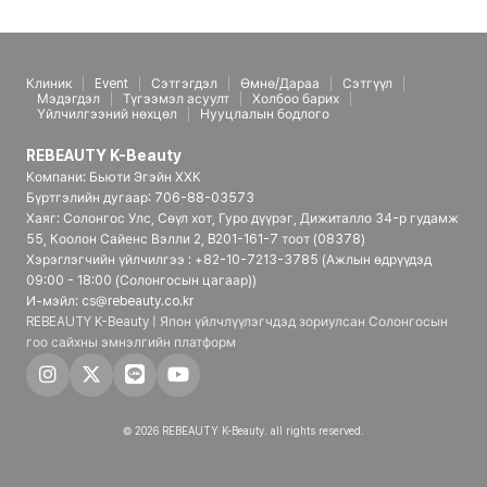
Клиник
Event
Сэтгэгдэл
Өмнө/Дараа
Сэтгүүл
Мэдэгдэл
Түгээмэл асуулт
Холбоо барих
Үйлчилгээний нөхцөл
Нууцлалын бодлого
REBEAUTY K-Beauty
Компани: Бьюти Эгэйн ХХК
Бүртгэлийн дугаар: 706-88-03573
Хаяг: Солонгос Улс, Сөүл хот, Гуро дүүрэг, Дижиталло 34-р гудамж
55, Коолон Сайенс Вэлли 2, B201-161-7 тоот (08378)
Хэрэглэгчийн үйлчилгээ : +82-10-7213-3785 (Ажлын өдрүүдэд
09:00 - 18:00 (Солонгосын цагаар))
И-мэйл: cs@rebeauty.co.kr
REBEAUTY K-Beauty | Япон үйлчлүүлэгчдэд зориулсан Солонгосын
гоо сайхны эмнэлгийн платформ
© 2026 REBEAUTY K-Beauty. all rights reserved.