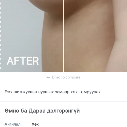
Drag to compare
Өөх шилжүүлэн суулгах замаар хөх томруулах
Өмнө ба Дараа дэлгэрэнгүй
Ангилал
Хөх