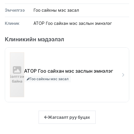
Эмчилгээ
Гоо сайхны мэс засал
Клиник
ATOP Гоо сайхан мэс заслын эмнэлэг
Клиникийн мэдээлэл
ATOP Гоо сайхан мэс заслын эмнэлэг
Бэлтгэж
Гоо сайхны мэс засал
байна
Жагсаалт руу буцах