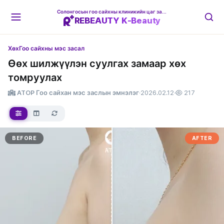
Солонгосын гоо сайхны клиникийн цаг захиалгын платформ
REBEAUTY K-Beauty
Хөх
Гоо сайхны мэс засал
Өөх шилжүүлэн суулгах замаар хөх
томруулах
ATOP Гоо сайхан мэс заслын эмнэлэг
·
2026.02.12
·
217
BEFORE
AFTER