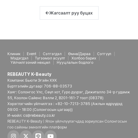
Жагсаалт руу буцах
Клиник
Event
Сэтгэгдэл
Өмнө/Дараа
Сэтгүүл
Мэдэгдэл
Түгээмэл асуулт
Холбоо барих
Үйлчилгээний нөхцөл
Нууцлалын бодлого
REBEAUTY K-Beauty
Компани: Бьюти Эгэйн ХХК
Бүртгэлийн дугаар: 706-88-03573
Хаяг: Солонгос Улс, Сөүл хот, Гуро дүүрэг, Дижиталло 34-р гудамж
55, Коолон Сайенс Вэлли 2, B201-161-7 тоот (08378)
Хэрэглэгчийн үйлчилгээ : +82-10-7213-3785 (Ажлын өдрүүдэд
09:00 - 18:00 (Солонгосын цагаар))
И-мэйл: cs@rebeauty.co.kr
REBEAUTY K-Beauty | Япон үйлчлүүлэгчдэд зориулсан Солонгосын
гоо сайхны эмнэлгийн платформ