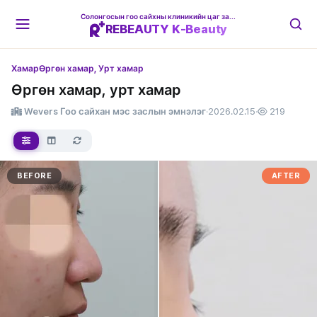
Солонгосын гоо сайхны клиникийн цаг захиалгын платформ
REBEAUTY K-Beauty
Хамар
Өргөн хамар, Урт хамар
Өргөн хамар, урт хамар
Wevers Гоо сайхан мэс заслын эмнэлэг
·
2026.02.15
·
219
BEFORE
AFTER