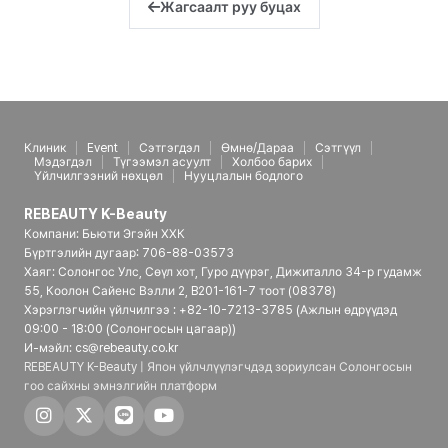
Жагсаалт руу буцах
Клиник
Event
Сэтгэгдэл
Өмнө/Дараа
Сэтгүүл
Мэдэгдэл
Түгээмэл асуулт
Холбоо барих
Үйлчилгээний нөхцөл
Нууцлалын бодлого
REBEAUTY K-Beauty
Компани: Бьюти Эгэйн ХХК
Бүртгэлийн дугаар: 706-88-03573
Хаяг: Солонгос Улс, Сөүл хот, Гуро дүүрэг, Дижиталло 34-р гудамж
55, Коолон Сайенс Вэлли 2, B201-161-7 тоот (08378)
Хэрэглэгчийн үйлчилгээ : +82-10-7213-3785 (Ажлын өдрүүдэд
09:00 - 18:00 (Солонгосын цагаар))
И-мэйл: cs@rebeauty.co.kr
REBEAUTY K-Beauty | Япон үйлчлүүлэгчдэд зориулсан Солонгосын
гоо сайхны эмнэлгийн платформ