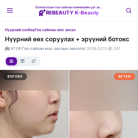
Солонгосын гоо сайхны клиникийн цаг захиалгын платформ
REBEAUTY K-Beauty
Нүүрний хэлбэр
Гоо сайхны мэс засал
Нүүрний өөх соруулах + эрүүний ботокс
ATOP Гоо сайхан мэс заслын эмнэлэг
·
2026.02.12
·
241
BEFORE
AFTER