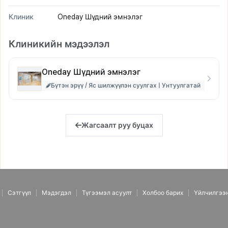
Клиник
Oneday Шүдний эмнэлэг
Клиникийн мэдээлэл
Oneday Шүдний эмнэлэг
Бүтэн эрүү / Яс шилжүүлэн суулгах | Унтуулгатай
Жагсаалт руу буцах
Сэтгүүл
Мэдэгдэл
Түгээмэл асуулт
Холбоо барих
Үйлчилгээ