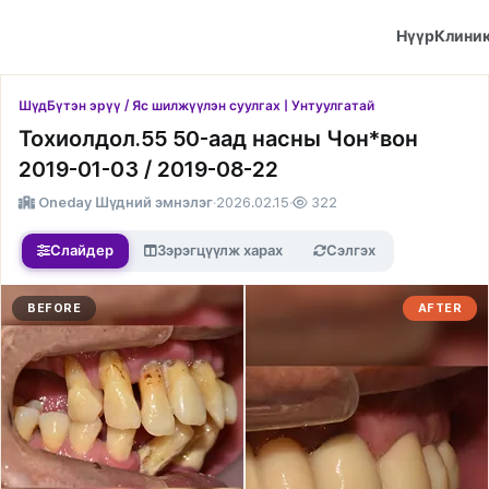
Нүүр
Клини
Шүд
Бүтэн эрүү / Яс шилжүүлэн суулгах | Унтуулгатай
Тохиолдол.55 50-аад насны Чон*вон
2019-01-03 / 2019-08-22
Oneday Шүдний эмнэлэг
·
2026.02.15
·
322
Слайдер
Зэрэгцүүлж харах
Сэлгэх
BEFORE
AFTER