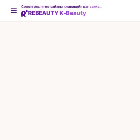
Солонгосын гоо сайхны клиникийн цаг захиалгын платформ
REBEAUTY K-Beauty