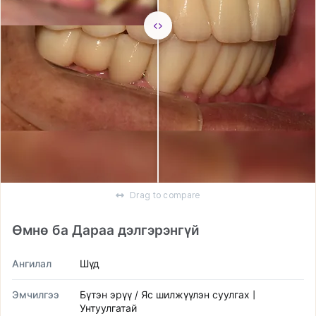
Drag to compare
Өмнө ба Дараа дэлгэрэнгүй
Ангилал
Шүд
Эмчилгээ
Бүтэн эрүү / Яс шилжүүлэн суулгах |
Унтуулгатай