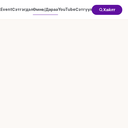
к
Event
Сэтгэгдэл
Өмнө/Дараа
YouTube
Сэтгүүл
Хайлт