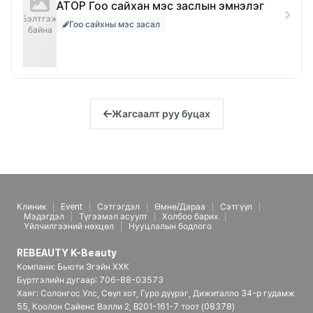
ATOP Гоо сайхан мэс заслын эмнэлэг
Бэлтгэж
Гоо сайхны мэс засал
байна
Жагсаалт руу буцах
Клиник
Event
Сэтгэгдэл
Өмнө/Дараа
Сэтгүүл
Мэдэгдэл
Түгээмэл асуулт
Холбоо барих
Үйлчилгээний нөхцөл
Нууцлалын бодлого
REBEAUTY K-Beauty
Компани: Бьюти Эгэйн ХХК
Бүртгэлийн дугаар: 706-88-03573
Хаяг: Солонгос Улс, Сөүл хот, Гуро дүүрэг, Дижиталло 34-р гудамж
55, Коолон Сайенс Вэлли 2, B201-161-7 тоот (08378)