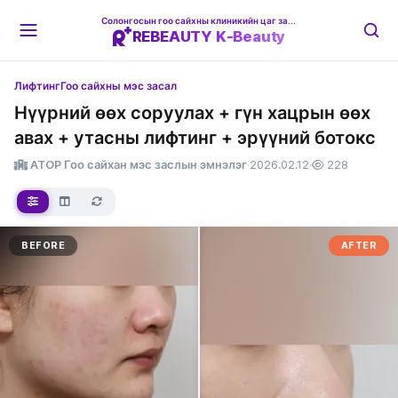
Солонгосын гоо сайхны клиникийн цаг захиалгын платформ
REBEAUTY K-Beauty
Лифтинг
Гоо сайхны мэс засал
Нүүрний өөх соруулах + гүн хацрын өөх
авах + утасны лифтинг + эрүүний ботокс
ATOP Гоо сайхан мэс заслын эмнэлэг
·
2026.02.12
·
228
BEFORE
AFTER