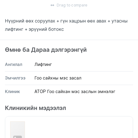
Drag to compare
Нүүрний өөх соруулах + гүн хацрын өөх авах + утасны
лифтинг + эрүүний ботокс
Өмнө ба Дараа дэлгэрэнгүй
Ангилал
Лифтинг
Эмчилгээ
Гоо сайхны мэс засал
Клиник
ATOP Гоо сайхан мэс заслын эмнэлэг
Клиникийн мэдээлэл