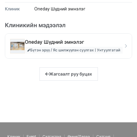
Клиник
Oneday Шүдний эмнэлэг
Клиникийн мэдээлэл
Oneday Шүдний эмнэлэг
Бүтэн эрүү / Яс шилжүүлэн суулгах | Унтуулгатай
Жагсаалт руу буцах
Клиник
Event
Сэтгэгдэл
Өмнө/Дараа
Сэтгүүл