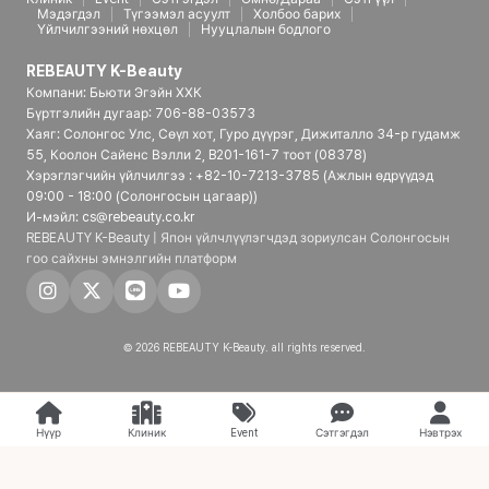
Мэдэгдэл
Түгээмэл асуулт
Холбоо барих
Үйлчилгээний нөхцөл
Нууцлалын бодлого
REBEAUTY K-Beauty
Компани: Бьюти Эгэйн ХХК
Бүртгэлийн дугаар: 706-88-03573
Хаяг: Солонгос Улс, Сөүл хот, Гуро дүүрэг, Дижиталло 34-р гудамж
55, Коолон Сайенс Вэлли 2, B201-161-7 тоот (08378)
Хэрэглэгчийн үйлчилгээ : +82-10-7213-3785 (Ажлын өдрүүдэд
09:00 - 18:00 (Солонгосын цагаар))
И-мэйл: cs@rebeauty.co.kr
REBEAUTY K-Beauty | Япон үйлчлүүлэгчдэд зориулсан Солонгосын
гоо сайхны эмнэлгийн платформ
© 2026 REBEAUTY K-Beauty. all rights reserved.
Нүүр
Клиник
Event
Сэтгэгдэл
Нэвтрэх