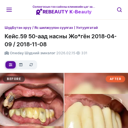
Солонгосын гоо сайхны клиникийн цаг захиалгын платформ
REBEAUTY K-Beauty
Шүд
Бүтэн эрүү / Яс шилжүүлэн суулгах | Унтуулгатай
Кейс.59 50-аад насны Жо*гён 2018-04-
09 / 2018-11-08
Oneday Шүдний эмнэлэг
·
2026.02.15
·
331
BEFORE
AFTER