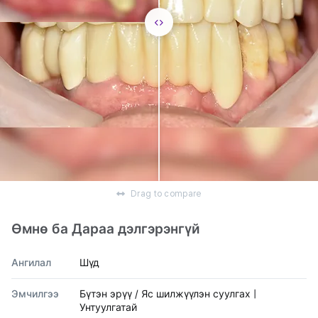
Drag to compare
Өмнө ба Дараа дэлгэрэнгүй
Ангилал
Шүд
Эмчилгээ
Бүтэн эрүү / Яс шилжүүлэн суулгах |
Унтуулгатай