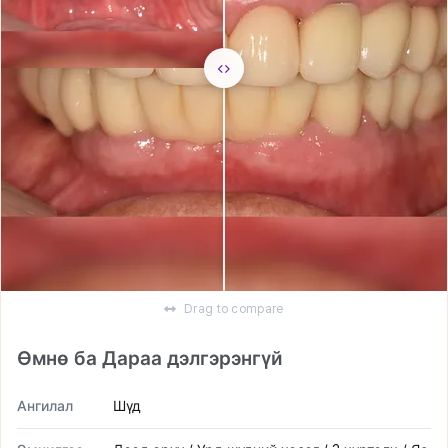
Drag to compare
Өмнө ба Дараа дэлгэрэнгүй
Ангилал
Шүд