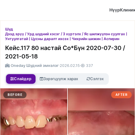
Нүүр
Клини
Шүд
Дээд эрүү / Урд шүдний хэсэг / 3 хүртэлх / Яс шилжүүлэн суулгах |
Унтуулгатай | Цусны даралт ихсэх | Чихрийн шижин | Аспирин
Кейс.117 80 настай Со*Бүн 2020-07-30 /
2021-05-18
Oneday Шүдний эмнэлэг
·
2026.02.15
·
337
Слайдер
Зэрэгцүүлж харах
Сэлгэх
BEFORE
AFTER