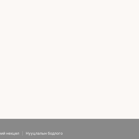
 суулгах | Унтуулгатай | Цусны даралт ихсэх | Чихрийн шижин | Аспирин
ний нөхцөл
Нууцлалын бодлого