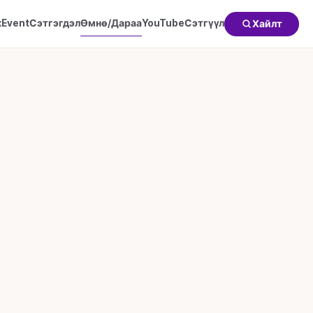
к
Event
Сэтгэгдэл
Өмнө/Дараа
YouTube
Сэтгүүл
Хайлт