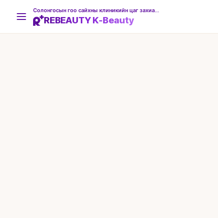
Солонгосын гоо сайхны клиникийн цаг захиалгын платформ
REBEAUTY K-Beauty