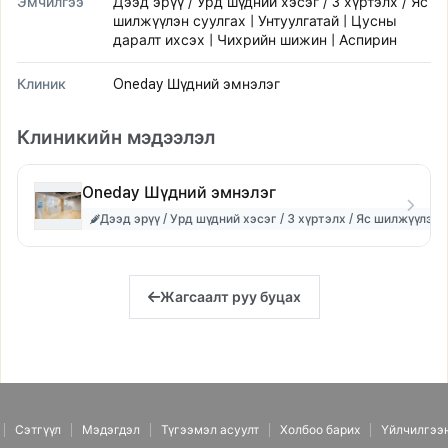
Эмчилгээ
Дээд эрүү / Урд шүдний хэсэг / 3 хүртэлх / Яс
шилжүүлэн суулгах | Унтуулгатай | Цусны
даралт ихсэх | Чихрийн шижин | Аспирин
Клиник
Oneday Шүдний эмнэлэг
Клиникийн мэдээлэл
Oneday Шүдний эмнэлэг
Дээд эрүү / Урд шүдний хэсэг / 3 хүртэлх / Яс шилжүүлэн
Жагсаалт руу буцах
Сэтгүүл
Мэдэгдэл
Түгээмэл асуулт
Холбоо барих
Үйлчилгээ