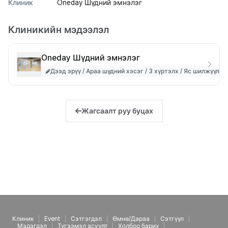
Клиник
Oneday Шүдний эмнэлэг
Клиникийн мэдээлэл
Oneday Шүдний эмнэлэг
Дээд эрүү / Араа шүдний хэсэг / 3 хүртэлх / Яс шилжүүлэ
Жагсаалт руу буцах
Клиник
Event
Сэтгэгдэл
Өмнө/Дараа
Сэтгүүл
Мэдэгдэл
Түгээмэл асуулт
Холбоо барих