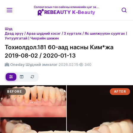
Солонгосын гоо сайхны клиникийн цаг захиалгын платформ
REBEAUTY K-Beauty
Шүд
Дээд эрүү / Араа шүдний хэсэг / 3 хүртэлх / Яс шилжүүлэн суулгах |
Унтуулгатай | Чихрийн шижин
Тохиолдол.181 60-аад насны Ким*жа
2019-08-02 / 2020-01-13
Oneday Шүдний эмнэлэг
·
2026.02.15
·
340
BEFORE
AFTER