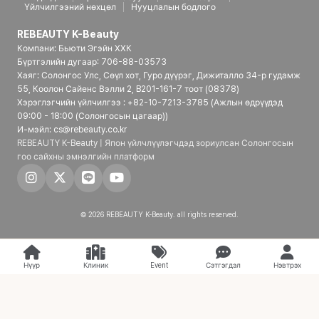
Үйлчилгээний нөхцөл
Нууцлалын бодлого
REBEAUTY K-Beauty
Компани: Бьюти Эгэйн ХХК
Бүртгэлийн дугаар: 706-88-03573
Хаяг: Солонгос Улс, Сөүл хот, Гуро дүүрэг, Дижиталло 34-р гудамж
55, Коолон Сайенс Вэлли 2, B201-161-7 тоот (08378)
Хэрэглэгчийн үйлчилгээ : +82-10-7213-3785 (Ажлын өдрүүдэд
09:00 - 18:00 (Солонгосын цагаар))
И-мэйл: cs@rebeauty.co.kr
REBEAUTY K-Beauty | Япон үйлчлүүлэгчдэд зориулсан Солонгосын
гоо сайхны эмнэлгийн платформ
© 2026 REBEAUTY K-Beauty. all rights reserved.
Нүүр
Клиник
Event
Сэтгэгдэл
Нэвтрэх