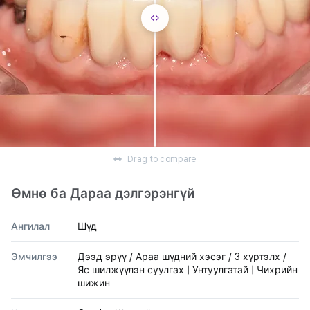
Drag to compare
Өмнө ба Дараа дэлгэрэнгүй
Ангилал
Шүд
Эмчилгээ
Дээд эрүү / Араа шүдний хэсэг / 3 хүртэлх /
Яс шилжүүлэн суулгах | Унтуулгатай | Чихрийн
шижин