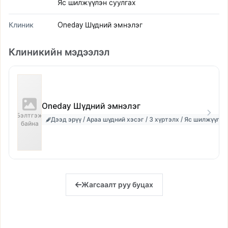
Яс шилжүүлэн суулгах
Клиник
Oneday Шүдний эмнэлэг
Клиникийн мэдээлэл
Oneday Шүдний эмнэлэг
Бэлтгэж
Дээд эрүү / Араа шүдний хэсэг / 3 хүртэлх / Яс шилжүүлэн
байна
Жагсаалт руу буцах