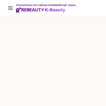
Солонгосын гоо сайхны клиникийн цаг захиалгын платформ
REBEAUTY K-Beauty