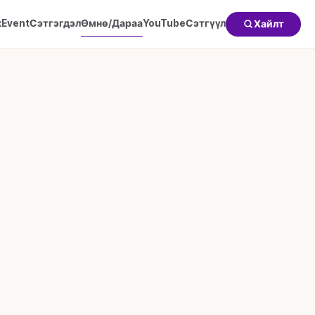
к
Event
Сэтгэгдэл
Өмнө/Дараа
YouTube
Сэтгүүл
Хайлт