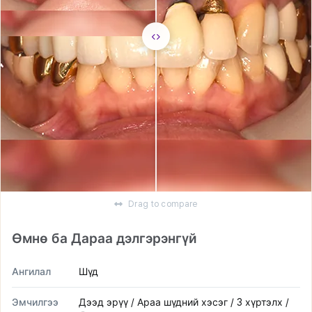
Drag to compare
Өмнө ба Дараа дэлгэрэнгүй
Ангилал
Шүд
Эмчилгээ
Дээд эрүү / Араа шүдний хэсэг / 3 хүртэлх /