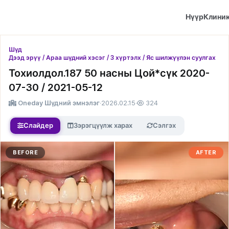
Нүүр
Клини
Шүд
Дээд эрүү / Араа шүдний хэсэг / 3 хүртэлх / Яс шилжүүлэн суулгах
Тохиолдол.187 50 насны Цой*сүк 2020-
07-30 / 2021-05-12
Oneday Шүдний эмнэлэг
·
2026.02.15
·
324
Слайдер
Зэрэгцүүлж харах
Сэлгэх
BEFORE
AFTER