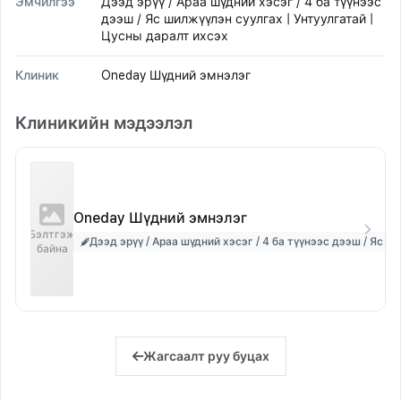
Эмчилгээ
Дээд эрүү / Араа шүдний хэсэг / 4 ба түүнээс
дээш / Яс шилжүүлэн суулгах | Унтуулгатай |
Цусны даралт ихсэх
Клиник
Oneday Шүдний эмнэлэг
Клиникийн мэдээлэл
Oneday Шүдний эмнэлэг
Бэлтгэж
Дээд эрүү / Араа шүдний хэсэг / 4 ба түүнээс дээш / Яс 
байна
Жагсаалт руу буцах