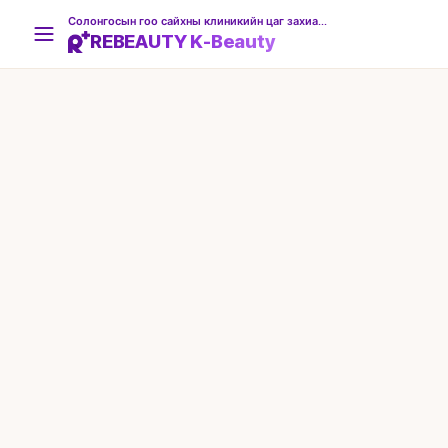
Солонгосын гоо сайхны клиникийн цаг захиалгын платформ
REBEAUTY K-Beauty