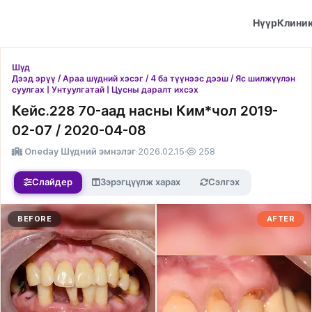
Нүүр
Клини
Шүд
Дээд эрүү / Араа шүдний хэсэг / 4 ба түүнээс дээш / Яс шилжүүлэн
суулгах | Унтуулгатай | Цусны даралт ихсэх
Кейс.228 70-аад насны Ким*чол 2019-
02-07 / 2020-04-08
Oneday Шүдний эмнэлэг
·
2026.02.15
·
258
Слайдер
Зэрэгцүүлж харах
Сэлгэх
BEFORE
AFTER