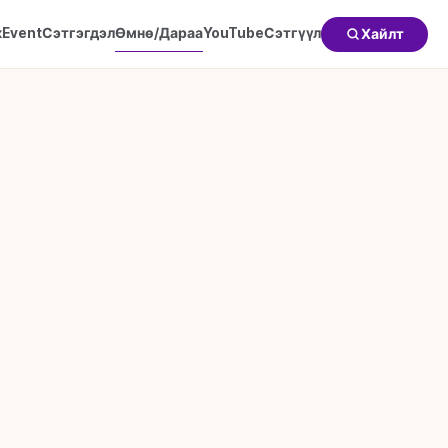
к
Event
Сэтгэгдэл
Өмнө/Дараа
YouTube
Сэтгүүл
Хайлт