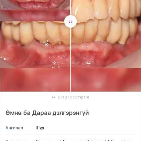
Drag to compare
Өмнө ба Дараа дэлгэрэнгүй
Ангилал
Шүд