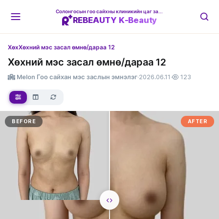
Солонгосын гоо сайхны клиникийн цаг захиалгын платформ
REBEAUTY K-Beauty
Хөх
Хөхний мэс засал өмнө/дараа 12
Хөхний мэс засал өмнө/дараа 12
Melon Гоо сайхан мэс заслын эмнэлэг
·
2026.06.11
·
123
BEFORE
AFTER