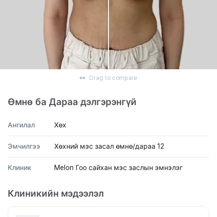
Drag to compare
Өмнө ба Дараа дэлгэрэнгүй
Ангилал
Хөх
Эмчилгээ
Хөхний мэс засал өмнө/дараа 12
Клиник
Melon Гоо сайхан мэс заслын эмнэлэг
Клиникийн мэдээлэл