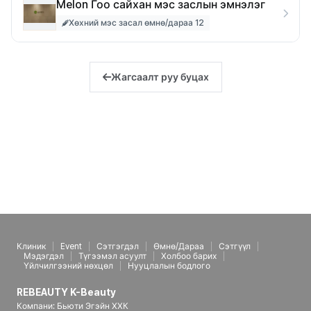
Melon Гоо сайхан мэс заслын эмнэлэг
Хөхний мэс засал өмнө/дараа 12
Жагсаалт руу буцах
Клиник
Event
Сэтгэгдэл
Өмнө/Дараа
Сэтгүүл
Мэдэгдэл
Түгээмэл асуулт
Холбоо барих
Үйлчилгээний нөхцөл
Нууцлалын бодлого
REBEAUTY K-Beauty
Компани: Бьюти Эгэйн ХХК