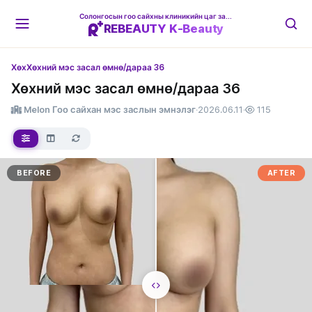
Солонгосын гоо сайхны клиникийн цаг захиалгын платформ
REBEAUTY K-Beauty
Хөх
Хөхний мэс засал өмнө/дараа 36
Хөхний мэс засал өмнө/дараа 36
Melon Гоо сайхан мэс заслын эмнэлэг
·
2026.06.11
·
115
BEFORE
AFTER