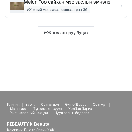
Melon Гоо сайхан мэс заслын эмнэлэг
Хөхний мэс засал өмнө/дараа 36
Жагсаалт руу буцах
Клиник
Event
Сэтгэгдэл
Өмнө/Дараа
Сэтгүүл
Мэдэгдэл
Түгээмэл асуулт
Холбоо барих
Үйлчилгээний нөхцөл
Нууцлалын бодлого
REBEAUTY K-Beauty
Компани: Бьюти Эгэйн ХХК