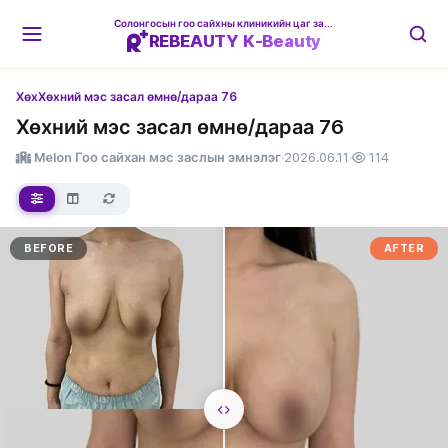
Солонгосын гоо сайхны клиникийн цаг захиалгын платформ
REBEAUTY K-Beauty
Хөх
Хөхний мэс засал өмнө/дараа 76
Хөхний мэс засал өмнө/дараа 76
Melon Гоо сайхан мэс заслын эмнэлэг
·
2026.06.11
·
114
BEFORE
AFTER