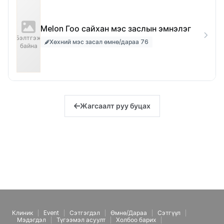
Melon Гоо сайхан мэс заслын эмнэлэг
Бэлтгэж
Хөхний мэс засал өмнө/дараа 76
байна
Жагсаалт руу буцах
Клиник
Event
Сэтгэгдэл
Өмнө/Дараа
Сэтгүүл
Мэдэгдэл
Түгээмэл асуулт
Холбоо барих