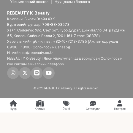
Үйлчилгээний нөхцөл
Нууцлалын бодлого
REBEAUTY K-Beauty
Компани: Бьюти Эгэйн ХХК
Бүртгэлийн дугаар: 706-88-03573
Хаяг: Солонгос Улс, Сөүл хот, Гуро дүүрэг, Дижиталло 34-р гудамж
55, Коолон Сайенс Вэлли 2, B201-161-7 тоот (08378)
Хэрэглэгчийн үйлчилгээ : +82-10-7213-3785 (Ажлын өдрүүдэд
09:00 - 18:00 (Солонгосын цагаар))
И-мэйл: cs@rebeauty.co.kr
REBEAUTY K-Beauty | Япон үйлчлүүлэгчдэд зориулсан Солонгосын
гоо сайхны эмнэлгийн платформ
© 2026 REBEAUTY K-Beauty. all rights reserved.
Нүүр
Клиник
Event
Сэтгэгдэл
Нэвтрэх