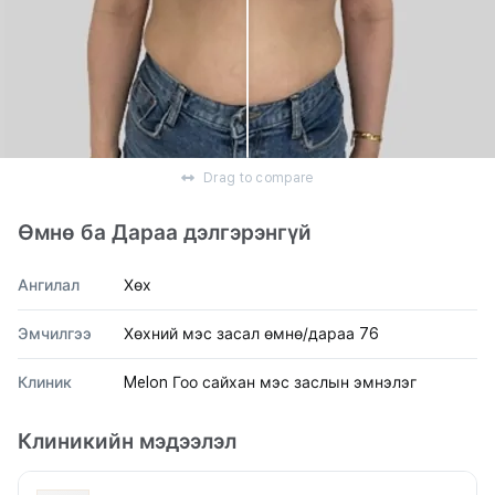
Drag to compare
Өмнө ба Дараа дэлгэрэнгүй
Ангилал
Хөх
Эмчилгээ
Хөхний мэс засал өмнө/дараа 76
Клиник
Melon Гоо сайхан мэс заслын эмнэлэг
Клиникийн мэдээлэл