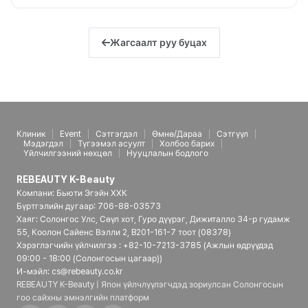
Жагсаалт руу буцах
Клиник
Event
Сэтгэгдэл
Өмнө/Дараа
Сэтгүүл
Мэдэгдэл
Түгээмэл асуулт
Холбоо барих
Үйлчилгээний нөхцөл
Нууцлалын бодлого
REBEAUTY K-Beauty
Компани: Бьюти Эгэйн ХХК
Бүртгэлийн дугаар: 706-88-03573
Хаяг: Солонгос Улс, Сөүл хот, Гуро дүүрэг, Дижиталло 34-р гудамж
55, Коолон Сайенс Вэлли 2, B201-161-7 тоот (08378)
Хэрэглэгчийн үйлчилгээ : +82-10-7213-3785 (Ажлын өдрүүдэд
09:00 - 18:00 (Солонгосын цагаар))
И-мэйл: cs@rebeauty.co.kr
REBEAUTY K-Beauty | Япон үйлчлүүлэгчдэд зориулсан Солонгосын
гоо сайхны эмнэлгийн платформ