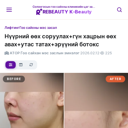
Солонгосын гоо сайхны клиникийн цаг захиалгын платформ
REBEAUTY K-Beauty
Лифтинг
Гоо сайхны мэс засал
Нүүрний өөх соруулах+гүн хацрын өөх
авах+утас татах+эрүүний ботокс
ATOP Гоо сайхан мэс заслын эмнэлэг
·
2026.02.12
·
225
BEFORE
AFTER