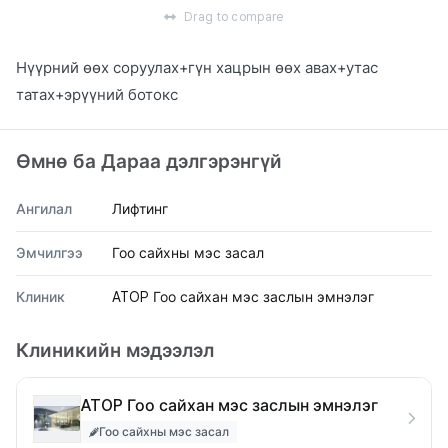
Drag to compare
Нүүрний өөх соруулах+гүн хацрын өөх авах+утас
татах+эрүүний ботокс
Өмнө ба Дараа дэлгэрэнгүй
Ангилал
Лифтинг
Эмчилгээ
Гоо сайхны мэс засал
Клиник
ATOP Гоо сайхан мэс заслын эмнэлэг
Клиникийн мэдээлэл
ATOP Гоо сайхан мэс заслын эмнэлэг
Гоо сайхны мэс засал