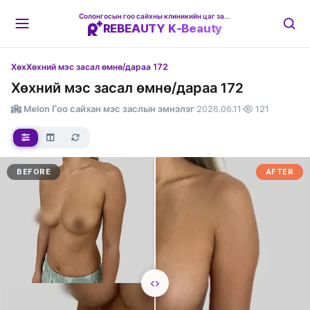
Солонгосын гоо сайхны клиникийн цаг захиалгын платформ
REBEAUTY K-Beauty
Хөх
Хөхний мэс засал өмнө/дараа 172
Хөхний мэс засал өмнө/дараа 172
Melon Гоо сайхан мэс заслын эмнэлэг
·
2026.06.11
·
121
BEFORE
AFTER