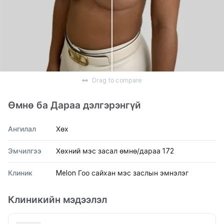
Drag to compare
Өмнө ба Дараа дэлгэрэнгүй
Ангилал
Хөх
Эмчилгээ
Хөхний мэс засал өмнө/дараа 172
Клиник
Melon Гоо сайхан мэс заслын эмнэлэг
Клиникийн мэдээлэл