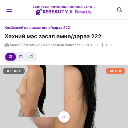
Солонгосын гоо сайхны клиникийн цаг захиалгын платформ
REBEAUTY K-Beauty
Хөх
Хөхний мэс засал өмнө/дараа 222
Хөхний мэс засал өмнө/дараа 222
Melon Гоо сайхан мэс заслын эмнэлэг
·
2026.06.11
·
136
BEFORE
AFTER