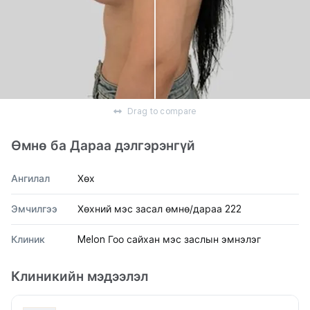
Drag to compare
Өмнө ба Дараа дэлгэрэнгүй
Ангилал
Хөх
Эмчилгээ
Хөхний мэс засал өмнө/дараа 222
Клиник
Melon Гоо сайхан мэс заслын эмнэлэг
Клиникийн мэдээлэл