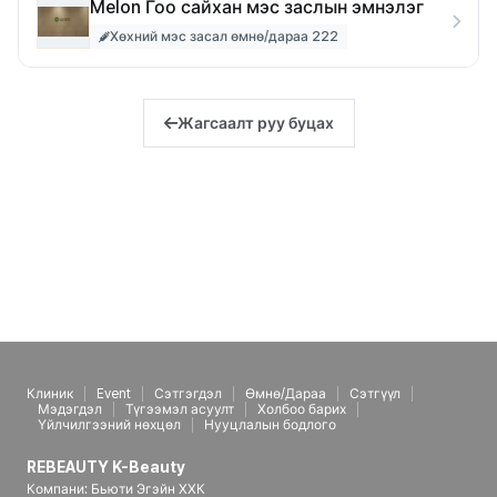
Melon Гоо сайхан мэс заслын эмнэлэг
Хөхний мэс засал өмнө/дараа 222
Жагсаалт руу буцах
Клиник
Event
Сэтгэгдэл
Өмнө/Дараа
Сэтгүүл
Мэдэгдэл
Түгээмэл асуулт
Холбоо барих
Үйлчилгээний нөхцөл
Нууцлалын бодлого
REBEAUTY K-Beauty
Компани: Бьюти Эгэйн ХХК