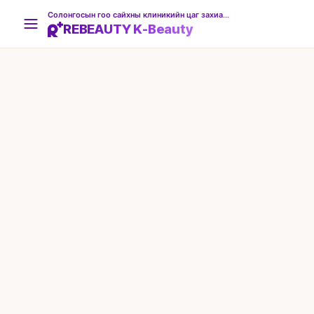
Солонгосын гоо сайхны клиникийн цаг захиалгын платформ
REBEAUTY K-Beauty