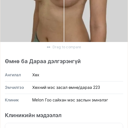
Drag to compare
Өмнө ба Дараа дэлгэрэнгүй
Ангилал
Хөх
Эмчилгээ
Хөхний мэс засал өмнө/дараа 223
Клиник
Melon Гоо сайхан мэс заслын эмнэлэг
Клиникийн мэдээлэл