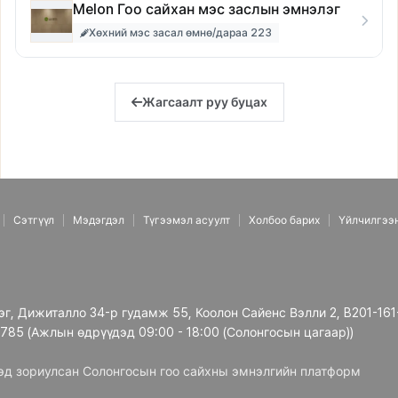
Melon Гоо сайхан мэс заслын эмнэлэг
Хөхний мэс засал өмнө/дараа 223
Жагсаалт руу буцах
Сэтгүүл
Мэдэгдэл
Түгээмэл асуулт
Холбоо барих
Үйлчилгээ
рэг, Дижиталло 34-р гудамж 55, Коолон Сайенс Вэлли 2, B201-161
3785 (Ажлын өдрүүдэд 09:00 - 18:00 (Солонгосын цагаар))
дэд зориулсан Солонгосын гоо сайхны эмнэлгийн платформ