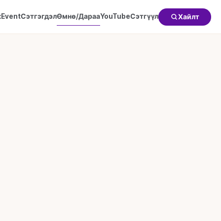
к
Event
Сэтгэгдэл
Өмнө/Дараа
YouTube
Сэтгүүл
Хайлт