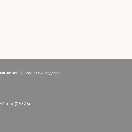
ний нөхцөл
Нууцлалын бодлого
-7 тоот (08378)