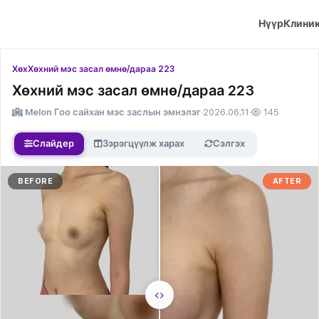
Нүүр
Клини
Хөх
Хөхний мэс засал өмнө/дараа 223
Хөхний мэс засал өмнө/дараа 223
Melon Гоо сайхан мэс заслын эмнэлэг
·
2026.06.11
·
145
Слайдер
Зэрэгцүүлж харах
Сэлгэх
BEFORE
AFTER