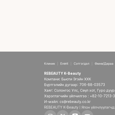
Клиник
Event
Сэтгэгдэл
Өмнө/Дараа
REBEAUTY K-Beauty
Компани: Бьюти Эгэйн ХХК
Бүртгэлийн дугаар: 706-88-03573
Хаяг: Солонгос Улс, Сөүл хот, Гуро дүү
Хэрэглэгчийн үйлчилгээ : +82-10-7213-
И-мэйл: cs@rebeauty.co.kr
REBEAUTY K-Beauty | Япон үйлчлүүлэгч