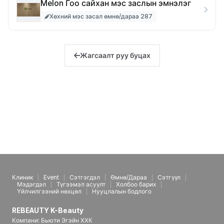
Melon Гоо сайхан мэс заслын эмнэлэг
Хөхний мэс засал өмнө/дараа 287
Жагсаалт руу буцах
Клиник
Event
Сэтгэгдэл
Өмнө/Дараа
Сэтгүүл
Мэдэгдэл
Түгээмэл асуулт
Холбоо барих
Үйлчилгээний нөхцөл
Нууцлалын бодлого
REBEAUTY K-Beauty
Компани: Бьюти Эгэйн ХХК