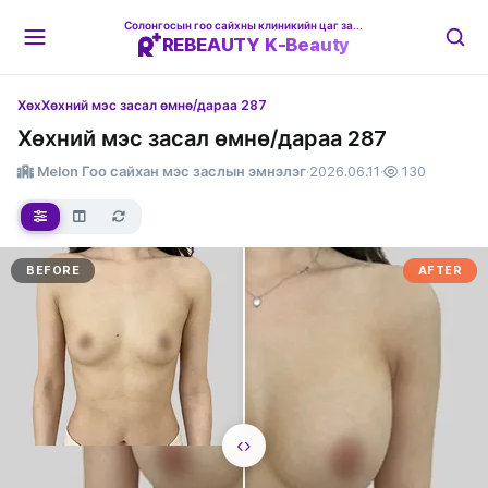
Солонгосын гоо сайхны клиникийн цаг захиалгын платформ
REBEAUTY K-Beauty
Хөх
Хөхний мэс засал өмнө/дараа 287
Хөхний мэс засал өмнө/дараа 287
Melon Гоо сайхан мэс заслын эмнэлэг
·
2026.06.11
·
130
BEFORE
AFTER