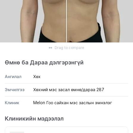
Drag to compare
Өмнө ба Дараа дэлгэрэнгүй
Ангилал
Хөх
Эмчилгээ
Хөхний мэс засал өмнө/дараа 287
Клиник
Melon Гоо сайхан мэс заслын эмнэлэг
Клиникийн мэдээлэл