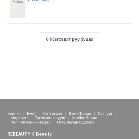
байна
Жагсаалт руу буцах
Клиник
Event
Сэтгэгдэл
Өмнө/Дараа
Сэтгүүл
Мэдэгдэл
Түгээмэл асуулт
Холбоо барих
Үйлчилгээний нөхцөл
Нууцлалын бодлого
REBEAUTY K-Beauty