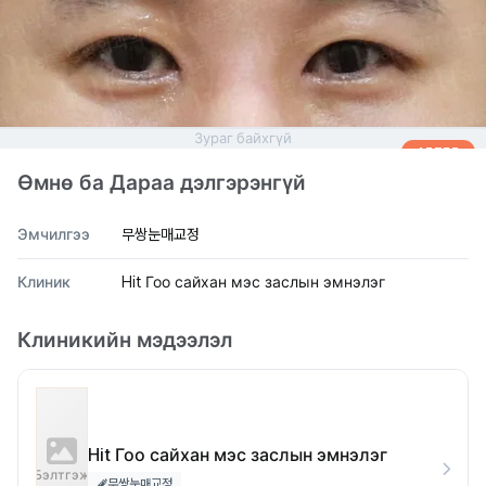
Зураг байхгүй
AFTER
Өмнө ба Дараа дэлгэрэнгүй
Эмчилгээ
무쌍눈매교정
Клиник
Hit Гоо сайхан мэс заслын эмнэлэг
Клиникийн мэдээлэл
Hit Гоо сайхан мэс заслын эмнэлэг
Бэлтгэж
무쌍눈매교정