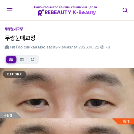
Солонгосын гоо сайхны клиникийн цаг захиалгын платформ
REBEAUTY K-Beauty
무쌍눈매교정
무쌍눈매교정
Hit Гоо сайхан мэс заслын эмнэлэг
·
2026.06.22
·
78
BEFORE