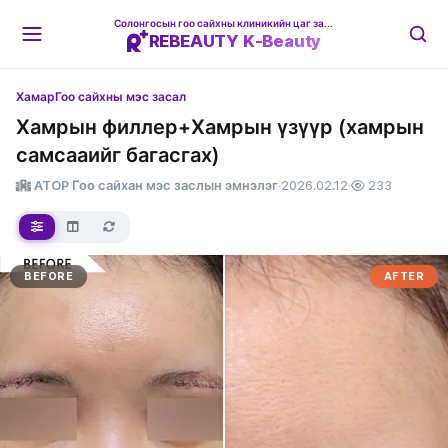
Солонгосын гоо сайхны клиникийн цаг захиалгын платформ
REBEAUTY K-Beauty
Хамар
Гоо сайхны мэс засал
Хамрын филлер+Хамрын үзүүр (хамрын
самсааийг багасгах)
ATOP Гоо сайхан мэс заслын эмнэлэг
·
2026.02.12
·
233
BEFORE
AFTER