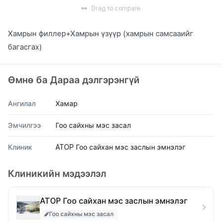
Drag to compare
Хамрын филлер+Хамрын үзүүр (хамрын самсааийг
багасгах)
Өмнө ба Дараа дэлгэрэнгүй
Ангилал
Хамар
Эмчилгээ
Гоо сайхны мэс засал
Клиник
ATOP Гоо сайхан мэс заслын эмнэлэг
Клиникийн мэдээлэл
ATOP Гоо сайхан мэс заслын эмнэлэг
Гоо сайхны мэс засал