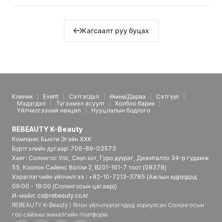
Жагсаалт руу буцах
Клиник
Event
Сэтгэгдэл
Өмнө/Дараа
Сэтгүүл
Мэдэгдэл
Түгээмэл асуулт
Холбоо барих
Үйлчилгээний нөхцөл
Нууцлалын бодлого
REBEAUTY K-Beauty
Компани: Бьюти Эгэйн ХХК
Бүртгэлийн дугаар: 706-88-03573
Хаяг: Солонгос Улс, Сөүл хот, Гуро дүүрэг, Дижиталло 34-р гудамж
55, Коолон Сайенс Вэлли 2, B201-161-7 тоот (08378)
Хэрэглэгчийн үйлчилгээ : +82-10-7213-3785 (Ажлын өдрүүдэд
09:00 - 18:00 (Солонгосын цагаар))
И-мэйл: cs@rebeauty.co.kr
REBEAUTY K-Beauty | Япон үйлчлүүлэгчдэд зориулсан Солонгосын
гоо сайхны эмнэлгийн платформ