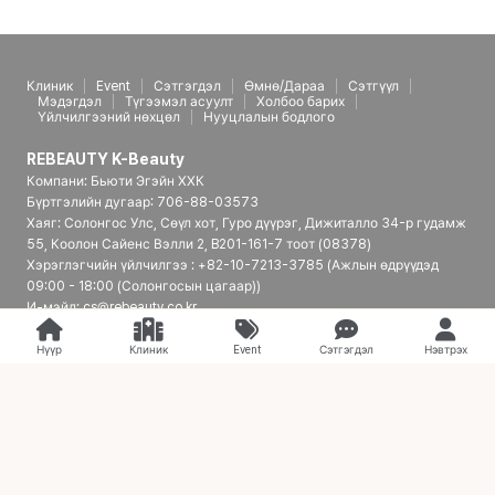
Клиник
Event
Сэтгэгдэл
Өмнө/Дараа
Сэтгүүл
Мэдэгдэл
Түгээмэл асуулт
Холбоо барих
Үйлчилгээний нөхцөл
Нууцлалын бодлого
REBEAUTY K-Beauty
Компани: Бьюти Эгэйн ХХК
Бүртгэлийн дугаар: 706-88-03573
Хаяг: Солонгос Улс, Сөүл хот, Гуро дүүрэг, Дижиталло 34-р гудамж
55, Коолон Сайенс Вэлли 2, B201-161-7 тоот (08378)
Хэрэглэгчийн үйлчилгээ : +82-10-7213-3785 (Ажлын өдрүүдэд
09:00 - 18:00 (Солонгосын цагаар))
И-мэйл: cs@rebeauty.co.kr
REBEAUTY K-Beauty | Япон үйлчлүүлэгчдэд зориулсан Солонгосын
гоо сайхны эмнэлгийн платформ
Нүүр
Клиник
Event
Сэтгэгдэл
Нэвтрэх
© 2026 REBEAUTY K-Beauty. all rights reserved.