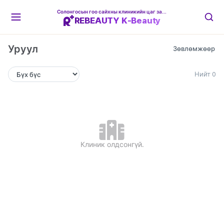
Солонгосын гоо сайхны клиникийн цаг захиалгын платформ
REBEAUTY K-Beauty
Уруул
Нийт 0
Клиник олдсонгүй.