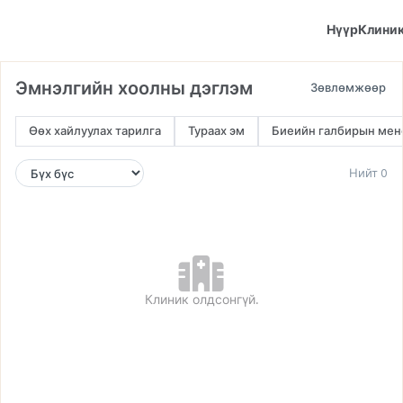
Нүүр
Клини
Эмнэлгийн хоолны дэглэм
Өөх хайлуулах тарилга
Тураах эм
Биеийн галбирын ме
Нийт 0
Клиник олдсонгүй.