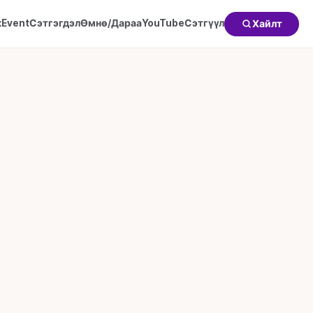
к
Event
Сэтгэгдэл
Өмнө/Дараа
YouTube
Сэтгүүл
Хайлт
нежмент