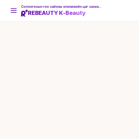
Солонгосын гоо сайхны клиникийн цаг захиалгын платформ
REBEAUTY K-Beauty