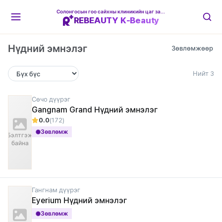
Солонгосын гоо сайхны клиникийн цаг захиалгын платформ
REBEAUTY K-Beauty
Нүдний эмнэлэг
Нийт 3
Сөчо дүүрэг
Gangnam Grand Нүдний эмнэлэг
0.0
(172)
Зөвлөмж
Бэлтгэж
байна
Гангнам дүүрэг
Eyerium Нүдний эмнэлэг
Зөвлөмж