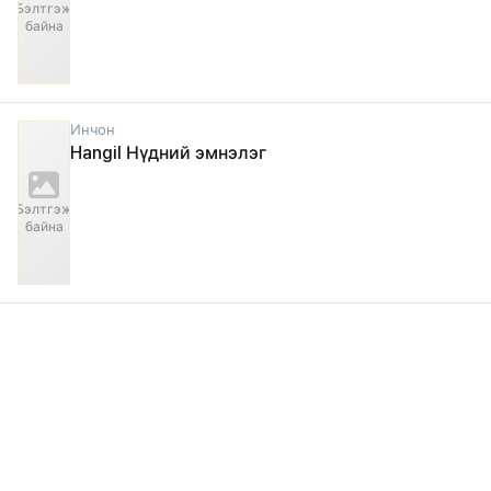
Бэлтгэж
байна
Инчон
Hangil Нүдний эмнэлэг
Бэлтгэж
байна