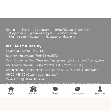
Клиник
Event
Сэтгэгдэл
Өмнө/Дараа
Сэтгүүл
Мэдэгдэл
Түгээмэл асуулт
Холбоо барих
Үйлчилгээний нөхцөл
Нууцлалын бодлого
REBEAUTY K-Beauty
Компани: Бьюти Эгэйн ХХК
Бүртгэлийн дугаар: 706-88-03573
Хаяг: Солонгос Улс, Сөүл хот, Гуро дүүрэг, Дижиталло 34-р гудамж
55, Коолон Сайенс Вэлли 2, B201-161-7 тоот (08378)
Хэрэглэгчийн үйлчилгээ : +82-10-7213-3785 (Ажлын өдрүүдэд
09:00 - 18:00 (Солонгосын цагаар))
И-мэйл: cs@rebeauty.co.kr
REBEAUTY K-Beauty | Япон үйлчлүүлэгчдэд зориулсан Солонгосын
гоо сайхны эмнэлгийн платформ
Нүүр
Клиник
Event
Сэтгэгдэл
Нэвтрэх
© 2026 REBEAUTY K-Beauty. all rights reserved.