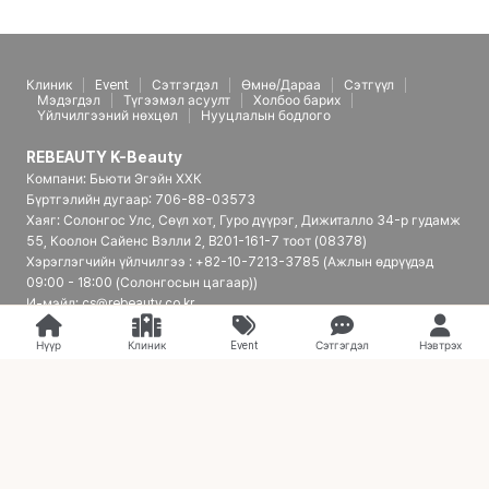
Клиник
Event
Сэтгэгдэл
Өмнө/Дараа
Сэтгүүл
Мэдэгдэл
Түгээмэл асуулт
Холбоо барих
Үйлчилгээний нөхцөл
Нууцлалын бодлого
REBEAUTY K-Beauty
Компани: Бьюти Эгэйн ХХК
Бүртгэлийн дугаар: 706-88-03573
Хаяг: Солонгос Улс, Сөүл хот, Гуро дүүрэг, Дижиталло 34-р гудамж
55, Коолон Сайенс Вэлли 2, B201-161-7 тоот (08378)
Хэрэглэгчийн үйлчилгээ : +82-10-7213-3785 (Ажлын өдрүүдэд
09:00 - 18:00 (Солонгосын цагаар))
И-мэйл: cs@rebeauty.co.kr
REBEAUTY K-Beauty | Япон үйлчлүүлэгчдэд зориулсан Солонгосын
гоо сайхны эмнэлгийн платформ
Нүүр
Клиник
Event
Сэтгэгдэл
Нэвтрэх
© 2026 REBEAUTY K-Beauty. all rights reserved.