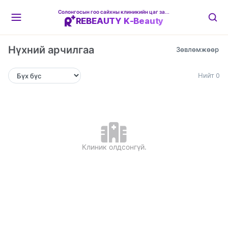
Солонгосын гоо сайхны клиникийн цаг захиалгын платформ
REBEAUTY K-Beauty
Нүхний арчилгаа
Нийт 0
Клиник олдсонгүй.