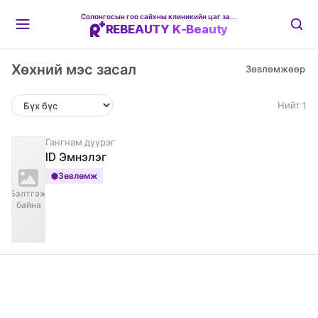
Солонгосын гоо сайхны клиникийн цаг захиалгын платформ
REBEAUTY K-Beauty
Хөхний мэс засал
Нийт 1
Гангнам дүүрэг
ID Эмнэлэг
Зөвлөмж
Бэлтгэж
байна