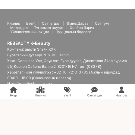
Клиник
Event
Сэтгэгдэл
Өмнө/Дараа
Сэтгүүл
Мэдэгдэл
Түгээмэл асуулт
Холбоо барих
Үйлчилгээний нөхцөл
Нууцлалын бодлого
REBEAUTY K-Beauty
Компани: Бьюти Эгэйн ХХК
Бүртгэлийн дугаар: 706-88-03573
Хаяг: Солонгос Улс, Сөүл хот, Гуро дүүрэг, Дижиталло 34-р гудамж
55, Коолон Сайенс Вэлли 2, B201-161-7 тоот (08378)
Хэрэглэгчийн үйлчилгээ : +82-10-7213-3785 (Ажлын өдрүүдэд
09:00 - 18:00 (Солонгосын цагаар))
И-мэйл: cs@rebeauty.co.kr
REBEAUTY K-Beauty | Япон үйлчлүүлэгчдэд зориулсан Солонгосын
гоо сайхны эмнэлгийн платформ
Нүүр
Клиник
Event
Сэтгэгдэл
Нэвтрэх
© 2026 REBEAUTY K-Beauty. all rights reserved.