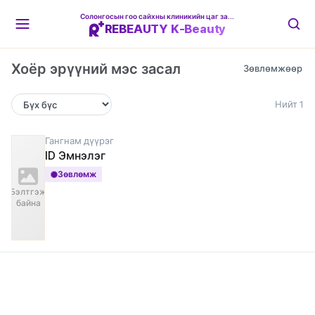
Солонгосын гоо сайхны клиникийн цаг захиалгын платформ
REBEAUTY K-Beauty
Хоёр эрүүний мэс засал
Нийт 1
Гангнам дүүрэг
ID Эмнэлэг
Зөвлөмж
Бэлтгэж
байна