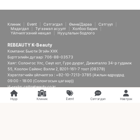
Клиник
Event
Сэтгэгдэл
Өмнө/Дараа
Сэтгүүл
Мэдэгдэл
Түгээмэл асуулт
Холбоо барих
Үйлчилгээний нөхцөл
Нууцлалын бодлого
REBEAUTY K-Beauty
Компани: Бьюти Эгэйн ХХК
Бүртгэлийн дугаар: 706-88-03573
Хаяг: Солонгос Улс, Сөүл хот, Гуро дүүрэг, Дижиталло 34-р гудамж
55, Коолон Сайенс Вэлли 2, B201-161-7 тоот (08378)
Хэрэглэгчийн үйлчилгээ : +82-10-7213-3785 (Ажлын өдрүүдэд
09:00 - 18:00 (Солонгосын цагаар))
И-мэйл: cs@rebeauty.co.kr
REBEAUTY K-Beauty | Япон үйлчлүүлэгчдэд зориулсан Солонгосын
гоо сайхны эмнэлгийн платформ
Нүүр
Клиник
Event
Сэтгэгдэл
Нэвтрэх
© 2026 REBEAUTY K-Beauty. all rights reserved.