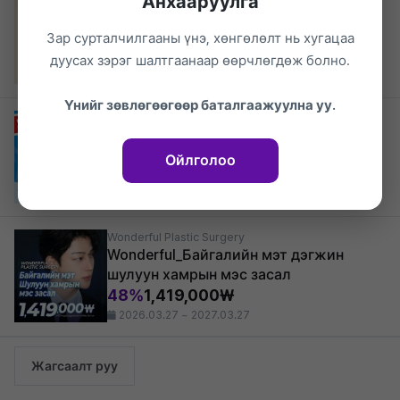
Анхааруулга
Wonderful_Зүсэлтгүй нүдний хэлбэр
засах
Зар сурталчилгааны үнэ, хөнгөлөлт нь хугацаа
45%
847,000₩
дуусах зэрэг шалтгаанаар өөрчлөгдөж болно.
2026.03.27 ~ 2027.03.27
Үнийг зөвлөгөөгөөр баталгаажуулна уу.
Wonderful Plastic Surgery
Wonderful Ботокс
39,000₩
Ойлголоо
2026.03.27 ~ 2027.03.27
Wonderful Plastic Surgery
Wonderful_Байгалийн мэт дэгжин
шулуун хамрын мэс засал
48%
1,419,000₩
2026.03.27 ~ 2027.03.27
Жагсаалт руу