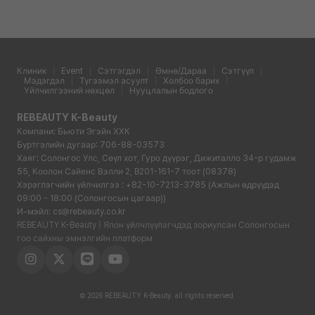
Клиник
Event
Сэтгэгдэл
Өмнө/Дараа
Сэтгүүл
Мэдэгдэл
Түгээмэл асуулт
Холбоо барих
Үйлчилгээний нөхцөл
Нууцлалын бодлого
REBEAUTY K-Beauty
Компани: Бьюти Эгэйн ХХК
Бүртгэлийн дугаар: 706-88-03573
Хаяг: Солонгос Улс, Сөүл хот, Гуро дүүрэг, Дижиталло 34-р гудамж
55, Коолон Сайенс Вэлли 2, B201-161-7 тоот (08378)
Хэрэглэгчийн үйлчилгээ : +82-10-7213-3785 (Ажлын өдрүүдэд
09:00 - 18:00 (Солонгосын цагаар))
И-мэйл: cs@rebeauty.co.kr
REBEAUTY K-Beauty | Япон үйлчлүүлэгчдэд зориулсан Солонгосын
гоо сайхны эмнэлгийн платформ
© 2026 REBEAUTY K-Beauty. all rights reserved.