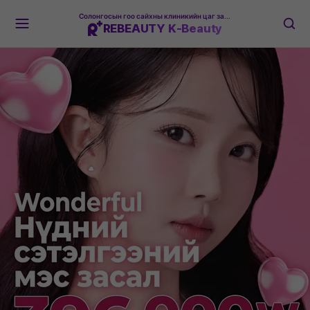
Солонгосын гоо сайхны клиникийн цаг захиалгын платформ
REBEAUTY K-Beauty