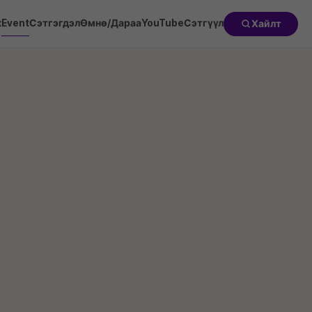
к
Event
Сэтгэгдэл
Өмнө/Дараа
YouTube
Сэтгүүл
Хайлт