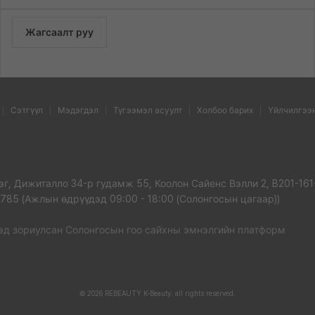
Жагсаалт руу
Сэтгүүл
Мэдэгдэл
Түгээмэл асуулт
Холбоо барих
Үйлчилгээ
рэг, Дижиталло 34-р гудамж 55, Коолон Сайенс Вэлли 2, B201-161
3785 (Ажлын өдрүүдэд 09:00 - 18:00 (Солонгосын цагаар))
дэд зориулсан Солонгосын гоо сайхны эмнэлгийн платформ
© 2026 REBEAUTY K-Beauty. all rights reserved.