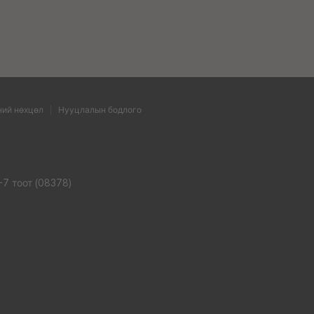
ний нөхцөл
Нууцлалын бодлого
-7 тоот (08378)