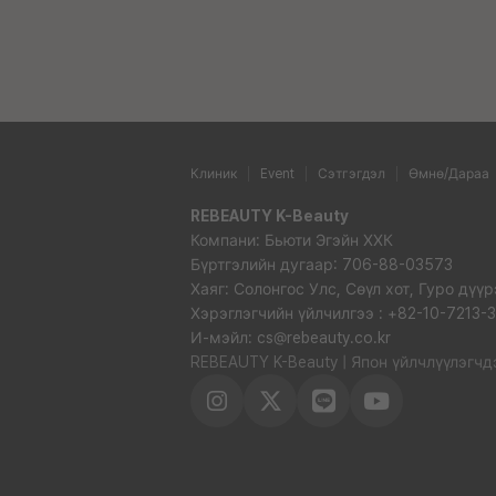
Клиник
Event
Сэтгэгдэл
Өмнө/Дараа
REBEAUTY K-Beauty
Компани: Бьюти Эгэйн ХХК
Бүртгэлийн дугаар: 706-88-03573
Хаяг: Солонгос Улс, Сөүл хот, Гуро дүү
Хэрэглэгчийн үйлчилгээ : +82-10-7213-
И-мэйл: cs@rebeauty.co.kr
REBEAUTY K-Beauty | Япон үйлчлүүлэгч