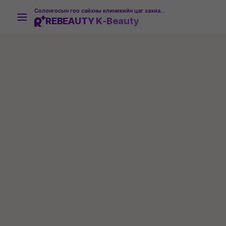
Солонгосын гоо сайхны клиникийн цаг захиалгын платформ
REBEAUTY K-Beauty