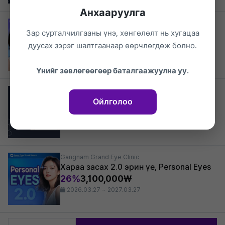
Анхааруулга
Gangnam Grand Eye Clinic
All Laser-аар аюулгүй, One Step 2Day
Зар сурталчилгааны үнэ, хөнгөлөлт нь хугацаа
Lasek
дуусах зэрэг шалтгаанаар өөрчлөгдөж болно.
33%
1,600,000₩
2026.03.27 ~ 2027.03.27
Үнийг зөвлөгөөгөөр баталгаажуулна уу.
Gangnam Grand Eye Clinic
4-р үеийн Clear View Smile Lasik
Ойлголоо
24%
2,500,000₩
2026.03.27 ~ 2027.03.27
Gangnam Grand Eye Clinic
Хараа засах 2.0 эрин үе, Personal Eyes
26%
3,100,000₩
2026.03.27 ~ 2027.03.27