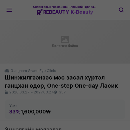
Солонгосын гоо сайхны клиникийн цаг захиалгын платформ
REBEAUTY K-Beauty
Бэлтгэж байна
Gangnam Grand Eye Clinic
Шинжилгээнээс мэс засал хүртэл
ганцхан өдөр, One-step One-day Ласик
2026.03.27
~
2027.03.27
337
Үнэ:
33%
1,600,000₩
Эмнэлгийн мэдээлэл