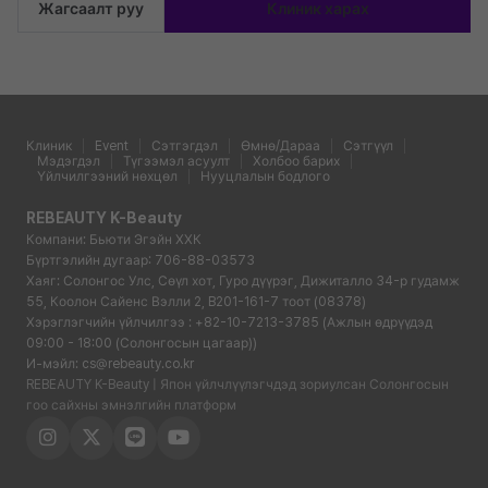
Жагсаалт руу
Клиник харах
Клиник
Event
Сэтгэгдэл
Өмнө/Дараа
Сэтгүүл
Мэдэгдэл
Түгээмэл асуулт
Холбоо барих
Үйлчилгээний нөхцөл
Нууцлалын бодлого
REBEAUTY K-Beauty
Компани: Бьюти Эгэйн ХХК
Бүртгэлийн дугаар: 706-88-03573
Хаяг: Солонгос Улс, Сөүл хот, Гуро дүүрэг, Дижиталло 34-р гудамж
55, Коолон Сайенс Вэлли 2, B201-161-7 тоот (08378)
Хэрэглэгчийн үйлчилгээ : +82-10-7213-3785 (Ажлын өдрүүдэд
09:00 - 18:00 (Солонгосын цагаар))
И-мэйл: cs@rebeauty.co.kr
REBEAUTY K-Beauty | Япон үйлчлүүлэгчдэд зориулсан Солонгосын
гоо сайхны эмнэлгийн платформ