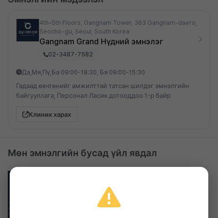
4th–5th Floors, Gangnam Tower, 363 Gangnam-daero,
Seocho-gu, Seoul, South Korea
Gangnam Grand Нүдний эмнэлэг
02-3487-7582
Да,Мя,Пү,Ба 09:00-18:30, Бя 09:00-15:30
Гадаад өвчтөнийг амжилттай татсан шилдэг эмнэлгийн
байгууллага, Персонал Ласик дотооддоо 1-р байр
Клиник харах
Мөн эмнэлгийн бусад үйл явдал
Gangnam Grand Eye Clinic
Gangnam Grand нүдний эмнэлэг - Линз
суулгах мэс заслын урамшуулал
20%
4,600,000₩
2026.03.27 ~ 2027.03.27