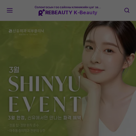
Солонгосын гоо сайхны клиникийн цаг захиалгын платформ
REBEAUTY K-Beauty