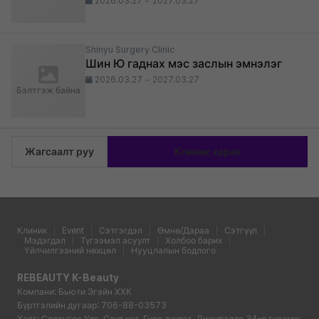
2026.03.27 ~ 2027.03.27
Shinyu Surgery Clinic
Шин Ю гаднах мэс заслын эмнэлэг
2026.03.27 ~ 2027.03.27
Бэлтгэж байна
Жагсаалт руу
Клиник харах
Клиник
Event
Сэтгэгдэл
Өмнө/Дараа
Сэтгүүл
Мэдэгдэл
Түгээмэл асуулт
Холбоо барих
Үйлчилгээний нөхцөл
Нууцлалын бодлого
REBEAUTY K-Beauty
Компани: Бьюти Эгэйн ХХК
Бүртгэлийн дугаар: 706-88-03573