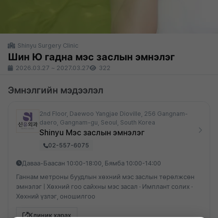
Shinyu Surgery Clinic
Шин Ю гадна мэс заслын эмнэлэг
2026.03.27
~
2027.03.27
322
Эмнэлгийн мэдээлэл
2nd Floor, Daewoo Yangjae Dioville, 256 Gangnam-
daero, Gangnam-gu, Seoul, South Korea
Shinyu Мэс заслын эмнэлэг
02-557-6075
Даваа-Баасан 10:00-18:00, Бямба 10:00-14:00
Ганнам метроны буудлын хөхний мэс заслын төрөлжсөн
эмнэлэг | Хөхний гоо сайхны мэс засал · Имплант солих ·
Хөхний үзлэг, оношилгоо
Клиник харах