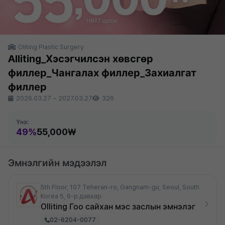
Oliting Plastic Surgery
Alliting_Хэсэгчилсэн хөвсгөр
филлер_Чангалах филлер_Захиалгат
филлер
2026.03.27
~
2027.03.27
326
Үнэ:
49%
55,000₩
Эмнэлгийн мэдээлэл
5th Floor, 107 Teheran-ro, Gangnam-gu, Seoul, South
Korea 5, 6-р давхар
Olliting Гоо сайхан мэс заслын эмнэлэг
02-6204-0077