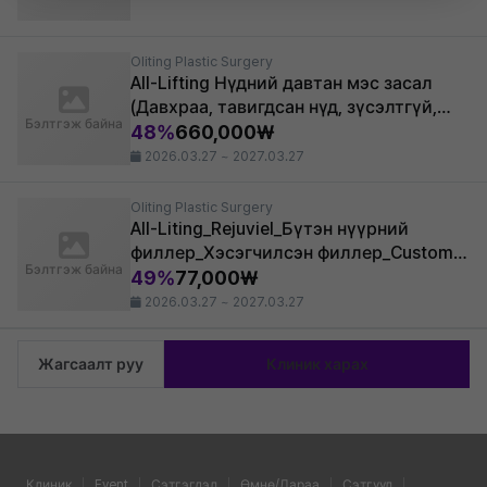
Oliting Plastic Surgery
All-Lifting Нүдний давтан мэс засал
(Давхраа, тавигдсан нүд, зүсэлтгүй,
Бэлтгэж байна
хэлбэр засах)
48%
660,000₩
2026.03.27 ~ 2027.03.27
Oliting Plastic Surgery
All-Liting_Rejuviel_Бүтэн нүүрний
филлер_Хэсэгчилсэн филлер_Custom
Бэлтгэж байна
филлер
49%
77,000₩
2026.03.27 ~ 2027.03.27
Жагсаалт руу
Клиник харах
Клиник
Event
Сэтгэгдэл
Өмнө/Дараа
Сэтгүүл