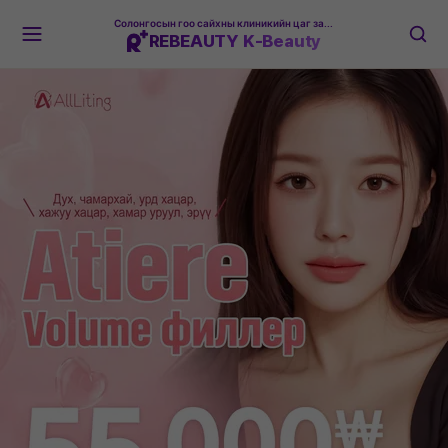
Солонгосын гоо сайхны клиникийн цаг захиалгын платформ
REBEAUTY K-Beauty