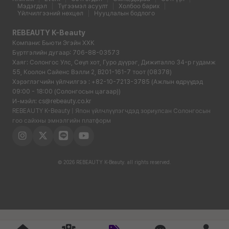
Мэдэгдэл
Түгээмэл асуулт
Холбоо барих
Үйлчилгээний нөхцөл
Нууцлалын бодлого
REBEAUTY K-Beauty
Компани: Бьюти Эгэйн ХХК
Бүртгэлийн дугаар: 706-88-03573
Хаяг: Солонгос Улс, Сөүл хот, Гуро дүүрэг, Дижиталло 34-р гудамж
55, Коолон Сайенс Вэлли 2, B201-161-7 тоот (08378)
Хэрэглэгчийн үйлчилгээ : +82-10-7213-3785 (Ажлын өдрүүдэд
09:00 - 18:00 (Солонгосын цагаар))
И-мэйл: cs@rebeauty.co.kr
REBEAUTY K-Beauty | Япон үйлчлүүлэгчдэд зориулсан Солонгосын
гоо сайхны эмнэлгийн платформ
© 2026 REBEAUTY K-Beauty. all rights reserved.